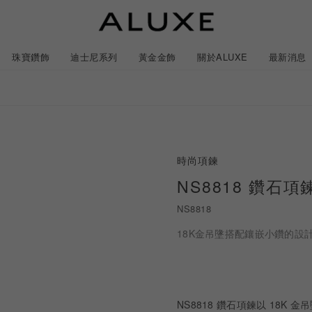
珠寶鑽飾
迪士尼系列
黃金金飾
關於ALUXE
最新消息
紹
市
服務體驗
限時優惠
時尚項鍊
石
GIA鑽石價格查詢
NS8818 鑽石項
NS8818
ll 結婚對戒
冰雪奇緣系列
靈動曲線
時尚項鍊
黃金耳環
acredo 客製化戒指
黃金手鍊/手鐲
經典米奇系列
閃爍排鑽
浪漫耳環
戀人系
18K金吊墬搭配鑲嵌小鑽的
尼系列鑽戒
LL 珠寶鑽飾
ALL 結婚戒指
ROSÉ My Love 系列
CareBears 系列
ALL 黃金金飾
Nature 系列
ALL 迪士尼系列
ROSÉ My Love 系列
結婚套組
戀人系列
初綻系列
日本系列
日本系列
戀人系
N
NS8818 鑽石項鍊以 18