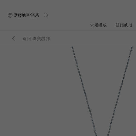
選擇地區/語系
求婚鑽戒
結婚戒指
返回 珠寶鑽飾
關於ALUXE
最新消息
形狀
研選鑽石
品牌介
新品上
ALUXE嚴選鑽
顧客好評
限時優惠
圓形
公主方形
鑽石知識4C
專屬刻印
鑽戒租借
心形
枕形
品牌介紹
媒體報導
橢圓形
祖母綠形
創辦故事
婚禮優惠
設計你的專屬鑽戒
GIA鑽石項鍊
小熊維尼系列
GIA鑽石耳環
經典單鑽
黃金戒指
ALUXE A
梨形
雷地恩形
品牌使命
馬眼形
售後服務
ALL 求婚鑽戒
迪士
A
門市一覽
知識中心
彩鑽
訂製戒指
天然鑽石