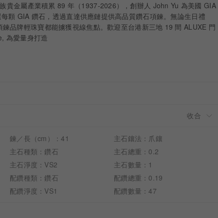
金屬產業積累 89 年（1937-2026），創辦人 John Yu 為美國 GIA
，親自挑選每顆 GIA 鑽石，透過直達供應鏈提供高品質鑽石項鍊。無論生日禮
品牌輕珠寶都能擄獲視線焦點。歡迎至台港新三地 19 間 ALUXE 門
ove, 為愛量身打造
鍊／長（cm）：41
主石鑲法：爪鑲
主石種類：鑽石
主石總重：0.2
主石淨度：VS2
主石數量：1
配鑽種類：鑽石
配鑽總重：0.19
配鑽淨度：VS1
配鑽數量：47