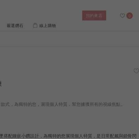
預約來店
0
嚴選鑽石
線上購物
搜尋
售後服務
婚禮優惠
IGI培育鑽價格查詢
鍊
列對戒
迪士尼公主系列
璀燦擁抱
風格戒指
黃金項鍊
側鑽星芒
造型手鍊
設計款式，為獨特的您，展現個人特質，幫您擄獲所有的視線焦點。
列
ature 系列
初綻系列
K 金吊墜搭配鑲嵌小鑽設計，為獨特的您展現個人特質，是日常配戴與鎖骨閃