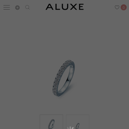
0
搜尋
求婚鑽戒
結婚戒指
嚴選鑽石
最新消息
門市一覽
預約來店
求婚鑽戒
結婚戒指