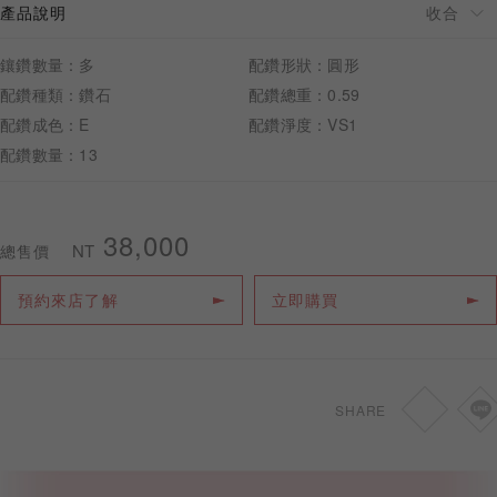
產品說明
鑲鑽數量：多
配鑽形狀：圓形
配鑽種類：鑽石
配鑽總重：0.59
配鑽成色：E
配鑽淨度：VS1
預約來店
配鑽數量：13
38,000
NT
總售價
預約來店了解
立即購買
SHARE