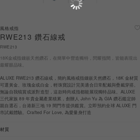
珠寶鑽飾
迪士尼系列
風格戒指
RWE213 鑽石線戒
黃金金飾
RWE213
關於ALUXE
18K金戒指鑲嵌天然鑽石，在簡單中營造獨特，閃耀指間，皆能表現出
嚴選鑽石
最耀眼品味。
ALUXE RWE213 鑽石線戒，簡約風格戒指鑲嵌天然鑽石，18K 金材質
最新消息
可選黃金、玫瑰金或白金，輕珠寶設計完美適合日常配戴與疊戴穿搭。
無論自我犒賞或派對造型，這款時尚戒指都能展現獨特品味。ALUXE
婚禮護照
三代家族 89 年貴金屬產業積累，創辦人 John Yu 為 GIA 鑽石鑑定師
親自選石，台港新三地 19 間門市提供鑑賞。立即預約全球 ALUXE 門
線上購物
市試戴體驗。Crafted For Love, 為愛量身打造
材質
LANGUAGE