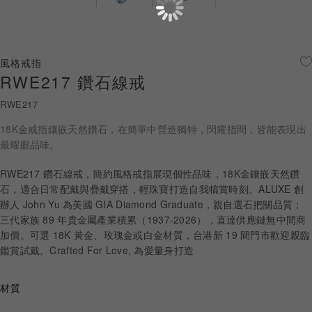
珠寶鑽飾
迪士尼系列
風格戒指
RWE217 鑽石線戒
黃金金飾
RWE217
關於ALUXE
18K金戒指鑲嵌天然鑽石，在簡單中營造獨特，閃耀指間，皆能表現出
嚴選鑽石
最耀眼品味。
RWE217 鑽石線戒，簡約風格戒指展現個性品味，18K金鑲嵌天然鑽
最新消息
石，適合日常配戴與疊戴穿搭，輕珠寶打造自我犒賞時刻。ALUXE 創
辦人 John Yu 為美國 GIA Diamond Graduate，親自選石把關品質；
婚禮護照
三代家族 89 年貴金屬產業積累（1937-2026），直達供應鏈無中間商
加價。可選 18K 黃金、玫瑰金或白金材質，台港新 19 間門市歡迎親臨
線上購物
鑑賞試戴。Crafted For Love, 為愛量身打造
材質
LANGUAGE