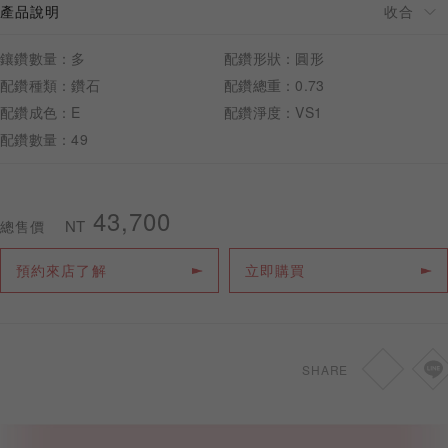
產品說明
鑲鑽數量：多
配鑽形狀：圓形
配鑽種類：鑽石
配鑽總重：0.73
配鑽成色：E
配鑽淨度：VS1
預約來店
配鑽數量：49
43,700
NT
總售價
預約來店了解
立即購買
SHARE