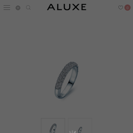
0
搜尋
求婚鑽戒
結婚戒指
嚴選鑽石
最新消息
門市一覽
預約來店
求婚鑽戒
結婚戒指