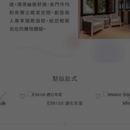
類似款式
項鍊
ES8105 鑽石耳環
NN