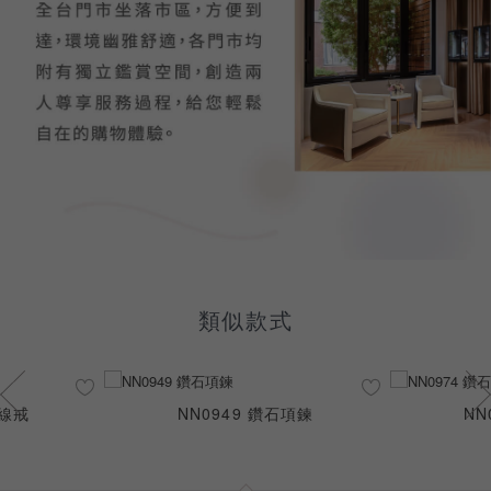
類似款式
石線戒
NN0949 鑽石項鍊
NN