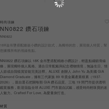
珠寶鑽飾
迪士尼系列
時尚項鍊
NN0822 鑽石項鍊
黃金金飾
NN0822
關於ALUXE
18K金吊墬搭配鑲嵌小鑽的設計款式，為獨特的您，展現個人特質，幫
嚴選鑽石
您擄獲所有的視線焦點。
NN0822 鑽石項鍊以 18K 金吊墜搭配精緻小鑽設計，輕盈點綴鎖骨線
最新消息
條，展現獨特個人風格。適合日常配戴與紀念禮物情境，無論生日、情
人節或自我犒賞皆能完美詮釋。ALUXE 創辦人 John Yu 為美國 GIA
婚禮護照
Diamond Graduate，擁有三代家族 89 年貴金屬產業積累（1937-
2026），親自選石把關每顆 GIA 鑽石品質。三地 19 間門市提供透明
線上購物
鑑賞服務，歡迎蒞臨全球 ALUXE 門市親自試戴，感受時尚輕珠寶的迷
人魅力。Crafted For Love, 為愛量身打造。
LANGUAGE
材質