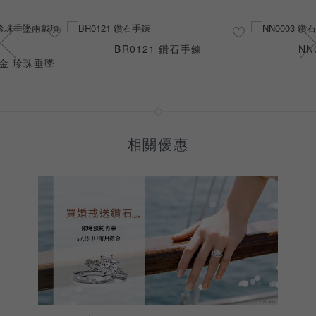
BR0121 鑽石手鍊
NN
K金 珍珠垂墜
相關優惠