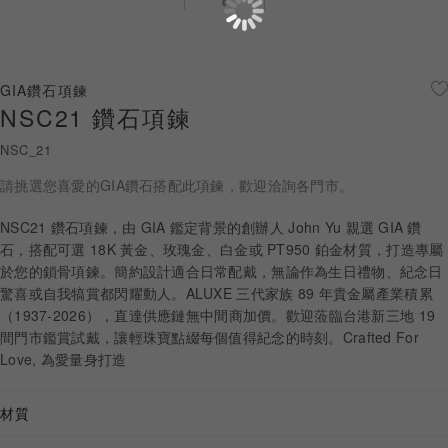
珠寶鑽飾
迪士尼系列
GIA鑽石項鍊
NSC21 鑽石項鍊
黃金金飾
NSC_21
關於ALUXE
請挑選您喜愛的GIA鑽石搭配此項鍊，歡迎洽詢各門市。
嚴選鑽石
NSC21 鑽石項鍊，由 GIA 鑑定背景的創辦人 John Yu 親選 GIA 鑽
石，搭配可選 18K 黃金、玫瑰金、白金或 PT950 鉑金材質，打造專屬
最新消息
於您的鎖骨項鍊。簡約設計適合日常配戴，無論作為生日禮物、紀念日
驚喜或自我犒賞都閃耀動人。ALUXE 三代家族 89 年貴金屬產業積累
婚禮護照
（1937-2026），直達供應鏈無中間商加價。歡迎蒞臨台港新三地 19
間門市鑑賞試戴，讓輕珠寶點綴每個值得紀念的時刻。Crafted For
線上購物
Love, 為愛量身打造
材質
LANGUAGE