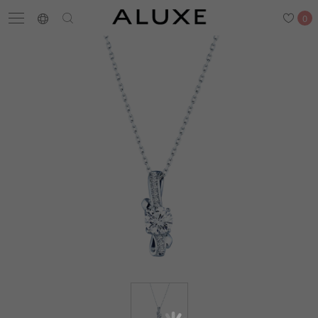
0
搜尋
求婚鑽戒
結婚戒指
嚴選鑽石
最新消息
門市一覽
預約來店
求婚鑽戒
結婚戒指