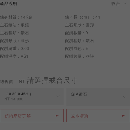
產品說明
鍊身材質：14K金
鍊／長（cm）：41
主石鑲法：爪鑲
主石形狀：圓形
主石種類：鑽石
配鑽數量：9
預約來店
配鑽形狀：圓形
配鑽種類：鑽石
配鑽總重：0.03
配鑽成色：E
配鑽淨度：VS1
配鑽數量：些許
請選擇戒台尺寸
NT
總售價
0.30-0.45ct
GIA鑽石
NT
14,800
規格
價格
預約來店了解
立即購買
0.30-0.45ct
NT
14,800