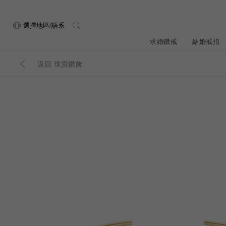
選擇地區/語系
求婚鑽戒
結婚戒指
返回 珠寶鑽飾
關於ALUXE
最新消息
形狀
研選鑽石
品牌介
新品上
ALUXE嚴選鑽
顧客好評
限時優惠
圓形
公主方形
鑽石知識4C
專屬刻印
鑽戒租借
心形
枕形
品牌介紹
媒體報導
橢圓形
祖母綠形
創辦故事
婚禮優惠
設計你的專屬鑽戒
GIA鑽石項鍊
小熊維尼系列
GIA鑽石耳環
經典單鑽
黃金戒指
ALUXE A
梨形
雷地恩形
品牌使命
馬眼形
售後服務
ALL 求婚鑽戒
迪士
A
門市一覽
知識中心
彩鑽
訂製戒指
天然鑽石