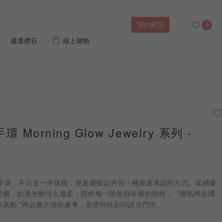
預約來店
0
嚴選鑽石
線上購物
搜尋
售後服務
婚禮優惠
IGI培育鑽價格查詢
 Morning Glow Jewelry 系列 -
列對戒
迪士尼公主系列
璀燦擁抱
風格戒指
黃金項鍊
側鑽星芒
造型手鍊
elry手鍊與手環，不只是一件珠寶，更是戒指以外另一種表達承諾的方式。延續麥
列
ature 系列
初綻系列
腕，如晨光般恆久溫柔，陪伴每一段值得珍藏的旅程 。 *價格將依國
異動 *商品圖片僅供參考，若需特殊刻印請洽門市。