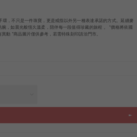
elry手鍊與手環，不只是一件珠寶，更是戒指以外另一種表達承諾的方式。延續麥
腕，如晨光般恆久溫柔，陪伴每一段值得珍藏的旅程 。 *價格將依國
異動 *商品圖片僅供參考，若需特殊刻印請洽門市。
價格
NT
-