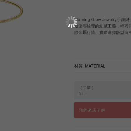
Morning Glow Jew
穗滾壓紋理的細膩工藝，輕巧貼
際金屬行情、實際選擇版型而有
材質
MATERIAL
手環
NT
-
規格
預約來店了解
手環