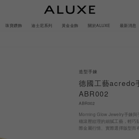
珠寶鑽飾
迪士尼系列
黃金金飾
關於ALUXE
最新消息
紹
市
服務體驗
限時優惠
造型手鍊
石
GIA鑽石價格查詢
德國工藝acredo手環
ABR002
ll 結婚對戒
冰雪奇緣系列
靈動曲線
時尚項鍊
黃金耳環
acredo 客製化戒指
黃金手鍊/手鐲
經典米奇系列
閃爍排鑽
浪漫耳環
戀人系
ABR002
Morning Glow Jew
尼系列鑽戒
LL 珠寶鑽飾
ALL 結婚戒指
ROSÉ My Love 系列
CareBears 系列
ALL 黃金金飾
Nature 系列
ALL 迪士尼系列
ROSÉ My Love 系列
結婚套組
戀人系列
初綻系列
日本系列
日本系列
戀人系
N
穗滾壓紋理的細膩工藝，輕巧貼
際金屬行情、實際選擇版型而有