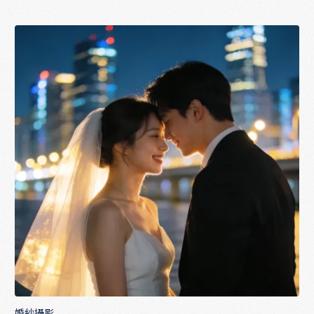
婚紗照加值服務完整說明｜MV、空拍、快剪值得加嗎？
婚紗攝影