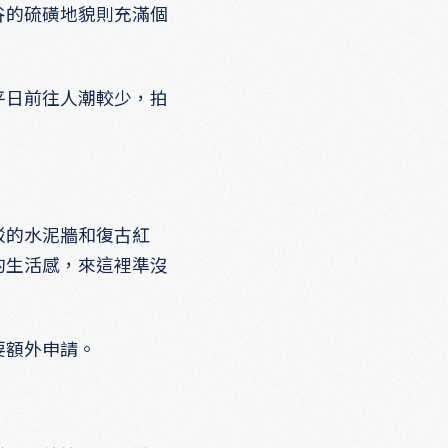
谷的硫磺地貌則充滿個
平日前往人潮較少，拍
駁的水泥牆和復古紅
的生活感，來這裡準沒
要額外申請。