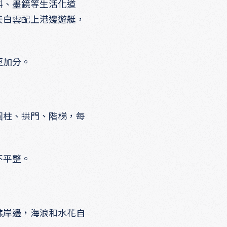
料、墨鏡等生活化道
天白雲配上港邊遊艇，
更加分。
圓柱、拱門、階梯，每
不平整。
礁岸邊，海浪和水花自