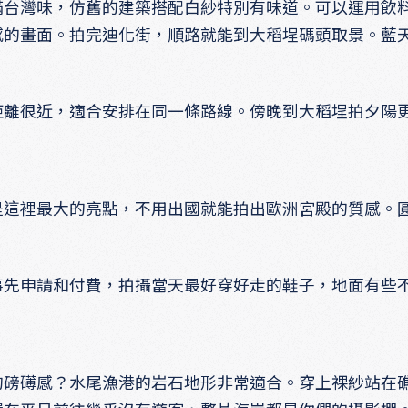
滿台灣味，仿舊的建築搭配白紗特別有味道。可以運用飲
感的畫面。拍完迪化街，順路就能到大稻埕碼頭取景。藍
距離很近，適合安排在同一條路線。傍晚到大稻埕拍夕陽
是這裡最大的亮點，不用出國就能拍出歐洲宮殿的質感。
事先申請和付費，拍攝當天最好穿好走的鞋子，地面有些
的磅礡感？水尾漁港的岩石地形非常適合。穿上裸紗站在