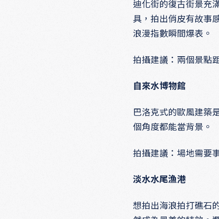
迪化街的復古街景充
具，拍出俏皮有故事
浪漫指數瞬間爆表。
拍攝建議：兩個景點
自來水博物館
巴洛克式的歐風建築
個角度都能當背景。
拍攝建議：場地需要
淡水水尾漁港
想拍出海浪拍打礁石