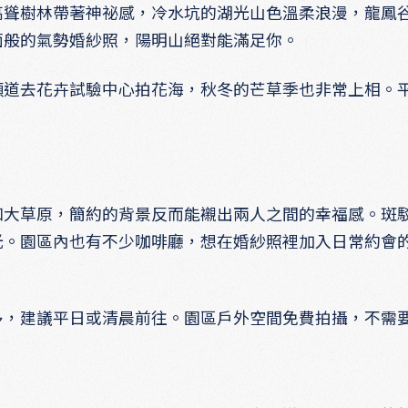
高聳樹林帶著神祕感，冷水坑的湖光山色溫柔浪漫，龍鳳
面般的氣勢婚紗照，陽明山絕對能滿足你。
順道去花卉試驗中心拍花海，秋冬的芒草季也非常上相。
和大草原，簡約的背景反而能襯出兩人之間的幸福感。斑
光。園區內也有不少咖啡廳，想在婚紗照裡加入日常約會
多，建議平日或清晨前往。園區戶外空間免費拍攝，不需