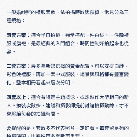
一般婚紗照的禮服套數，依拍攝時數與預算，常見分為三
種規格：
兩套方案
：適合半日拍攝，通常搭配一件白紗、一件晚禮
服或旗袍，是最經典的入門組合，時間控制好拍起來也從
容。
三套方案
：最多準新娘選擇的黃金配置。可以安排白紗、
彩色晚禮服，再加一套中式服裝，場景與風格都有豐富變
化，整本相冊看起來層次分明。
四套以上
：適合有特定主題概念、或想製作大型相冊的新
人。換裝次數多，建議和攝影師提前討論拍攝動線，才不
會壓縮每套的拍攝時間。
要提醒的是，套數多不代表照片一定好看。每套留足夠的
拍攝時間，比塞進更多套數更重要。