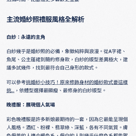
主流婚紗照禮服風格全解析
白紗：永遠的主角
白紗幾乎是婚紗照的必備，象徵純粹與浪漫。從A字裙、
魚尾、公主蓬裙到簡約修身款，白紗的版型差異極大，建
議多試幾件，找到最符合自己身形的款式。
可以參考
挑婚紗小技巧！原來修飾身材的婚紗款式要這樣
挑…
，依體型選擇最顯瘦、最修身的白紗版型。
晚禮服：展現個人氣場
彩色晚禮服是許多新娘最期待的一套，因為它最能呈現個
人風格。酒紅、粉裸、翡翠綠、深藍，各有不同氣質。膚
色偏黃的人適合暖色系，偏白的人則幾乎什麼色系都能駕