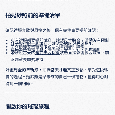
拍婚紗照前的準備清單
確認禮服套數與風格之後，還有幾件事要提前確認：
所有禮服都要提前試穿，確認尺寸貼合、活動沒有限制
鞋子與禮服一起試穿，確認舒適度與高度搭配
內衣選擇要根據禮服領口和背部設計調整
準備緊急修補工具：雙面膠、安全別針、迷你縫針
婚紗照當天的
婚前美容保養
狀態直接影響妝容效果，前
兩週就要開始維持
計畫周全的準新娘，拍攝當天才能真正放鬆、享受這段珍
貴的過程。婚紗照是給未來的自己一份禮物，值得用心對
待每一個細節。
開啟你的璀璨旅程