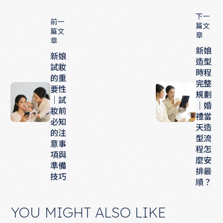
下一
前一
篇文
篇文
章
章
新娘
新娘
造型
試妝
時程
的重
完整
要性
規劃
｜試
｜婚
妝前
禮當
必知
天造
的注
型流
意事
程怎
項與
麼安
準備
排最
技巧
順？
YOU MIGHT ALSO LIKE