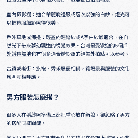
室內攝影棚：適合華麗晚禮服或層次感強的白紗，燈光可
以把禮服細節照得很美。
戶外草地或海邊：輕盈的輕婚紗或A字白紗最適合，在自
然光下帶來夢幻飄逸的視覺效果。
台灣最受歡迎的5個戶
外婚禮場地
也有很多適合婚紗照的絕美外拍點可以參考。
古蹟或老街：旗袍、秀禾服最相稱，讓場景與服裝的文化
氛圍互相呼應。
男方服裝怎麼搭？
很多人在婚紗照準備上都把重心放在新娘，卻忽略了男方
的搭配同樣關鍵。
基本原則是：男方服裝要與女方禮服在色調上協調，而非