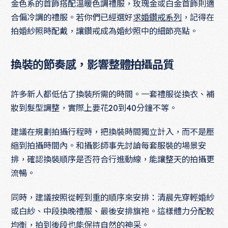
金色系的首飾搭配溫暖色調禮服，玫瑰金或白金首飾則適
合偏冷調的禮服。若你們已經選好
求婚鑽戒系列
，記得在
拍婚紗照時配戴，讓鑽戒成為婚紗照中的細節亮點。
換裝的節奏感，影響整體拍攝品質
許多新人都低估了換裝所需的時間。一套禮服從換衣、補
妝到髮型調整，實際上要花20到40分鐘不等。
建議在規劃拍攝行程時，把換裝時間獨立計入，而不是壓
縮到拍攝時間內。和攝影師事先討論每套服裝的場景安
排，確認換裝順序是否符合行進動線，能讓整天的拍攝更
流暢。
同時，建議按照從輕到重的順序來安排：清晨先穿輕婚紗
或白紗、中段換晚禮服、最後安排旗袍。這樣體力分配較
均衡，拍到後段也能保持自然的神采。