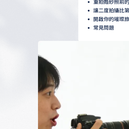
重拍婚紗照前
讓二度拍攝比
開啟你的璀璨
常見問題