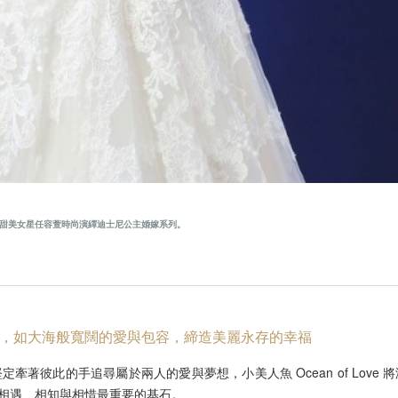
: 甜美女星任容萱時尚演繹迪士尼公主婚嫁系列。
 Love，如大海般寬闊的愛與包容，締造美麗永存的幸福
彼此的手追尋屬於兩人的愛與夢想，小美人魚 Ocean of Love 
相遇、相知與相惜最重要的基石。