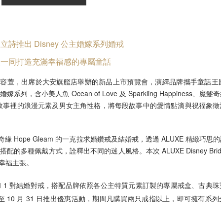
亞立詩推出 Disney 公主婚嫁系列婚戒
人一同打造充滿幸福感的專屬童話
星任容萱，出席於大安旗艦店舉辦的新品上市預覽會，演繹品牌攜手童話王國 Dis
婚嫁系列，含小美人魚 Ocean of Love 及 Sparkling Happiness、魔髮
自迪士尼童話故事裡的浪漫元素及男女主角性格，將每段故事中的愛情點滴與祝福
及魔髮奇緣 Hope Gleam 的一克拉求婚鑽戒及結婚戒，透過 ALUXE 精緻
方式，詮釋出不同的迷人風格。本次 ALUXE Disney Bridal Co
幸福主張。
 1 只求婚鑽戒和 1 對結婚對戒，搭配品牌依照各公主特質元素訂製的專屬戒盒、
 日至 10 月 31 日推出優惠活動，期間凡購買兩只戒指以上，即可擁有