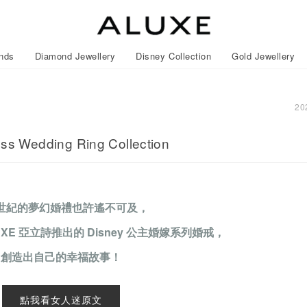
nds
Diamond Jewellery
Disney Collection
Gold Jewellery
20
lection
ss Wedding Ring Collection
story
ival
Experiences
News
ted Diamonds
Find Your Perfect GIA Diamond
wledge 4Cs
世紀的夢幻婚禮也許遙不可及，
l Wedding
Gold Earrings
Necklaces
Frozen
Wavy
Gold Bracelets/Bangles
Mickey Mouse
Earrings
Pave
UXE 亞立詩推出的
Disney 公主婚嫁系列婚戒
，
ngs
acredo Custom Made
Lovers C
創造出自己的幸福故事！
ment Rings
ALL Diamond Jewellery
ROSÉ My Love™
ALL Gold Jewellery
ALL Disney Collection
CareBears Collection
Japan Collection
Gold Sets
Lovers™
Lovers™
ALL Wedding Bands
Japan Collection
Nature™
點我看女人迷原文