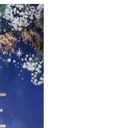
維尼粉千萬不能錯
過！婚戒品牌
ALUXE亞立詩X 小
2021-04-12
熊維尼，夢幻甜蜜
戒台造型，爆擊妳
的少女心
Make your
princess dream
come true!
2021-01-29
ALUXE teams up
with Disney
Princesses to
witness your
Affordable Fairy
happiness with
Tales | I believe in
the new Disney
fairy tales｜The
Princess Wedding
2020-06-24
happy days
Ring Series. In
you've dreamed
2020, let them
of—you know you
help you write
don't have to
ALUXE "Disney
your romantic