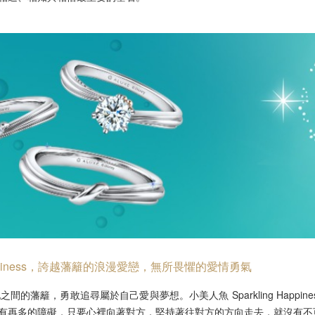
 Happiness，誇越藩籬的浪漫愛戀，無所畏懼的愛情勇氣
籬，勇敢追尋屬於自己愛與夢想。小美人魚 Sparkling Happin
有再多的障礙，只要⼼裡向著對⽅，堅持著往對方的方向走去，就沒有不