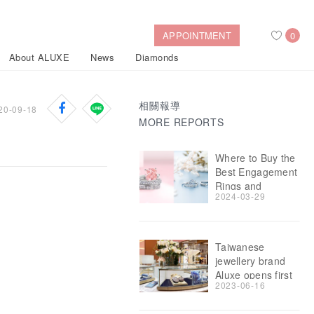
APPOINTMENT
0
PREMIUM
About ALUXE
News
Diamonds
JEWELLER
ALUXE
2024-06-07
CELEBRATES A
YEAR OF
相關報導
20-09-18
ROMANCE AND
MORE REPORTS
Search
BIJOUX IN
Where to Buy the
SINGAPORE
After Sales Service
Bridal Guide
Best Engagement
Rings and
Find Your IGI Lab-grown Diamond
2024-03-29
Proposal Rings in
Singapore
Taiwanese
Disney Princess
Gold Necklaces
Rings
Halo
Side-Stone
Bracelets
jewellery brand
ollection
Aluxe opens first
2023-06-16
store in
Nature™
Singapore
Taiwanese