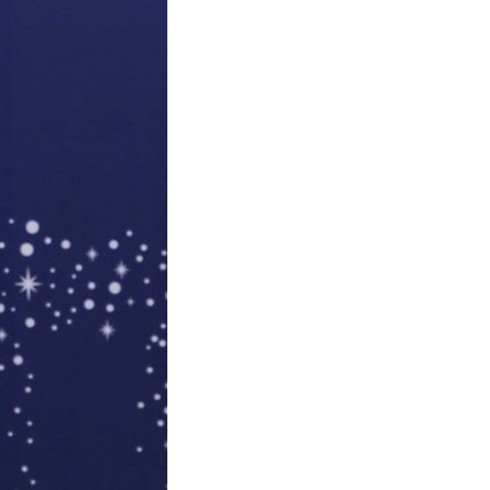
Secrets of the
Popular Wedding
Ring Brand
Disney wedding
ALUXE.
rings showcase
female
2021-01-13
empowerment!
The "Frozen
Wedding Series"
boldly brings fairy
| 阿唐 | 妳是突破
tale love to life,
自我的艾莎還是聰
shining with the
慧動人的茉莉？推
brilliance of ice
2021-02-01
薦可甜可鹽的
crystal-like love.
ALUXE亞立詩迪士
尼婚戒，完整每位
女王公主的世紀婚
Harper's Bazaar
禮！
Taiwan x ALUXE
Blooming Series
2021-02-04
ALUXE In