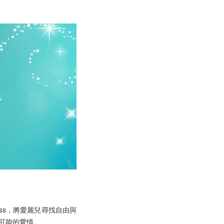
Custom Wedding
Rings | ALUXE
offers fully
2021-03-10
customized
options to create
exclusive wedding
bands.
ALUXE亞立詩甜蜜
「維尼魂」爆發！
輕珠寶妝點每個幸
2021-04-16
福日常
PREMIUM
JEWELLER
ALUXE
2024-06-07
CELEBRATES A
YEAR OF
ROMANCE AND
BIJOUX IN
ess，將愛麗兒尋找自由與
Where to Buy the
SINGAPORE
Best Engagement
可能的愛情。