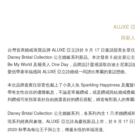
Lab-Grown Diamonds
ALUXE 
與新
台灣首席婚戒珠寶品牌 ALUXE 亞立詩於 9 月 17 日邀請甜美女
Disney Bridal Collection 公主婚嫁系列新品。本次發表 5 組全新公主
Be My World 及睡美人 One Day，品牌設計靈感汲取
愛侶帶著幸福感與 ALUXE 亞立詩婚戒一同譜出專屬的童話戀曲。
本次品牌嘉賓任容萱也戴上了小美人魚 Sparkling Happiness 
帶有女性自信的優雅氣息，不論是單戴鑽戒，或是鑽戒與結婚戒疊戴搭配的多種佩戴
列鑽戒可依預算喜好自由挑選喜好的鑽石搭配，締造每對新人的專屬
Disney Bridal Collection 公主婚嫁系列，各系列內含
現系列經典與象徵。ALUXE 亞立詩為慶祝新品上市，於 9 月 17
2020 秋季為每位王子與公主，傳遞永恆的幸福浪漫。