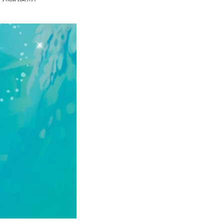
Rings and
2024-03-29
Proposal Rings in
Singapore
Taiwanese
jewellery brand
Aluxe opens first
2023-06-16
store in
Singapore
Taiwanese
jewellery brand
comes to town
2023-06-15
浪漫520！吳慷仁
攜手ALUXE亞立
詩，用獨一無二的
2023-05-18
藍色鑽石，打造話
題搶購婚戒