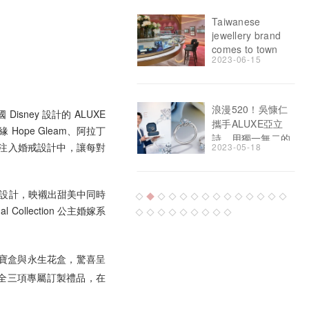
jewellery brand
comes to town
2023-06-15
浪漫520！吳慷仁
攜手ALUXE亞立
詩，用獨一無二的
ney 設計的 ALUXE
2023-05-18
藍色鑽石，打造話
奇緣 Hope Gleam、阿拉丁
題搶購婚戒
象徵注入婚戒設計中，讓每對
吳慷仁攜手
ALUXE 亞立詩，
巧思的設計，映襯出甜美中同時
讓戀人系列的藍色
llection 公主婚嫁系
2023-05-17
鑽石成為新人間最
夯話題
古典珠寶盒與永生花盒，驚喜呈
吳慷仁攜手ALUXE
亞立詩 再造新人結
系列全三項專屬訂製禮品，在
婚首選
2023-05-17