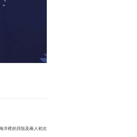
Blossom
Collection brings
2021-02-04
the most romantic
blessings to loved
ones.
Let its radiant
happiness dazzle
onlookers, the
2021-02-23
dreamy top
choice every girl
wishes to receive!
Let "it" be the
Interview / A
perfect memento
jewelry brand
to start the
founded by an
chapter of
2021-03-09
engineer, with its
happiness.
physical stores
packed every
day! How does
周予天不認董若彤
Taiwan's top-tier
等真愛 | 陳品兒
jewelry brand
ALUXE覓得「婚
ALUXE stand
2021-03-09
將海洋裡的貝殼及兩人初次
戒」
out?