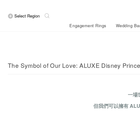
Select Region
Engagement Rings
Wedding Ba
About ALUXE
News
Shape
Diamond Se
The Symbol of Our Love: ALUXE Disney Prince
Brand 
New arr
Customer Review
News
ALUXE Selec
Round
Princess
Custom Engraving
New arrival
Diamond Kno
Heart
Cushion
Brand Mission
Limited time offer
Oval
Emerald
一場
Founder
Blog
ALUXE Al
Diamond Necklace
My Ring Studio
Diamond Earrings
Winnie the Pooh
Gold Rings
Solitaire
Pear
Radiant
After Sales Service
Bridal Guide
但我們可以擁有 AL
Ri
Shop Info
Marquise
Knowledge Center
ALL Engage
Customised Wedding Bands
Fancy Color Diamonds
Natural Diamonds