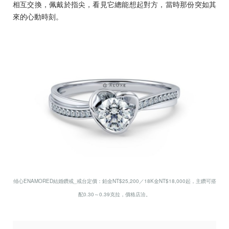
相互交換，佩戴於指尖，看見它總能想起對方，當時那份突如其
來的心動時刻。
傾心ENAMORED結婚鑽戒_戒台定價：鉑金NT$25,200／18K金NT$18,000起，主鑽可搭
配0.30～0.39克拉，價格店洽。