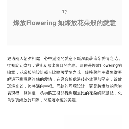
燦放Flowering 如燦放花朵般的愛意
經過兩人朝夕相處，心中滿溢的愛意不斷灌溉著這朵愛情之花，
從初綻到燦放，逐漸綻放出奪目的光彩。這便是燦放Flowering的
喻意，花朵般的設計戒台比喻著愛情之花，簇擁著的主鑽象徵著
經過不斷琢磨淬鍊的愛情，在磨合相處過後必然更加堅定，綻放
斑斕光芒，終將邁向幸福。同款的耳環設計，更是將燦放的意喻
表現得一覽無遺，彷彿將正盛開得絢爛無比的花朵瞬間凝結，化
為珠寶綻放於耳際，閃耀著永恆的美麗。