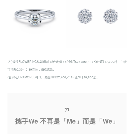
(左)燦放FLOWERING結婚鑽戒 戒台定價：鉑金NT$24,200／18K金NT$17,000起，主鑽
可搭配0.30～0.39克拉，價格店洽。
(右)傾心ENAMORED耳環，鉑金NT$27,400／18K金NT$20,800起。
攜手We 不再是「Me」而是「We」