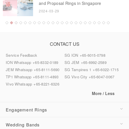
first store in Singapore
2023-06-16
CONTACT US
Service Feedback
SG ION
+65-6015-0798
ION Whatsapp
+65-8332-0189
SG JEM
+65-6992-2589
JEM Whatsapp
+65-8111-5690
SG Tampines 1
+65-6022-1715
TP1 Whatsapp
+65-8111-4893
SG Vivo City
+65-6047-0067
Vivo Whatsapp
+65-8221-6326
More / Less
Engagement Rings
Wedding Bands