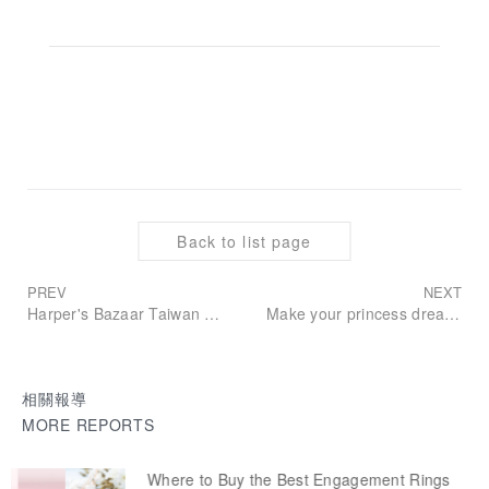
Back to list page
PREV
NEXT
Harper's Bazaar Taiwan x ALUXE Blooming Series
Make your princess dream come true! ALUXE teams up with Disney Princesses to witness your happiness with the new Disney Princess Wedding Ring Series. In 2020, let them help you write your romantic fairy tale.
相關報導
MORE REPORTS
Taiwanese jewellery brand Aluxe opens