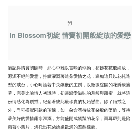
APPOINTMENT
In Blossom初綻 情竇初開般綻放的愛戀
猶記得情竇初開時，那心中難以言喻的悸動，彷彿花苞般綻放，
源源不絕的愛意，持續灌溉著這朵愛情之花，猶如這只以花托造
型的戒台，小心呵護著中央鑲嵌的主鑽，以微微綻開的花瓣簇擁
著，完美比喻情人初識時，初嘗戀愛滋味的羞赧與甜蜜，就將這
份情感化為鑽戒，紀念著彼此最珍貴的初始戀曲。除了婚戒之
外，尚可搭配同款的項鍊，如一朵含苞待放花朵般的墜飾，等待
著美好的愛情露水灌溉，方能盛開成嬌豔的花朵；而耳環則是陪
襯著小葉片，烘托出花朵嬌嫩欲滴的羞赧樣貌。