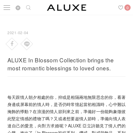
0
2021-02-04
Search
Engagement Rings
Wedding Bands
Diamonds
ALUXE In Blossom Collection brings the
most romantic blessings to loved ones.
Latest News
Store List
APPOINTMENT
每天跟情人朝夕相處的你，抑或是相隔兩地無限思念的你，看著
身邊或屏幕前的情人時，是否仍時常憶起當初相識時，心中難以
Engagement Rings
掩飾的悸動？在浪漫的情人節到來之前，準備好一份能夠象徵彼
此堅定情感的禮物了嗎？又或者想要趁情人節時，準備向情人表
Wedding Bands
達自己的愛意，向對方求婚呢？ALUXE 亞立詩聽見了情人們的
心聲，推出了「In Blossom初綻系列」鑽戒、對戒與飾品，系列