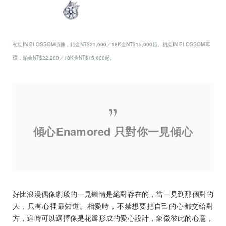
初綻IN BLOSSOM項鍊，鉑金NT$21,600／18K金NT$15,000起。初綻IN BLOSSOM耳
環，鉑金NT$22,200／18K金NT$15,600起。
傾心Enamored 只對你一見傾心
好比浪漫偶像劇般的一見鍾情是絕對存在的，當一見到那個對的
人，只有心裡最知道。相愛時，不禁想要把自己的心都交給對
方，這時可以選擇像是花瓣形成的愛心設計，象徵彼此的心意，