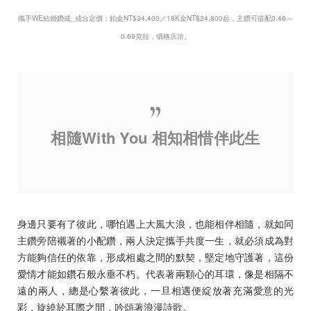
攜手WE結婚鑽戒_戒台定價：鉑金NT$34,400／18K金NT$24,800起，主鑽可搭配0.46～
0.69克拉，價格店洽。
相隨With You 相知相惜伴此生
身邊只要有了彼此，哪怕遇上大風大浪，也能相伴相隨，就如同
主鑽旁陪襯著的小配鑽，兩人決定攜手共度一生，就必須成為對
方能夠信任的依靠，形成相處之間的默契，堅定地守護著，這份
愛情才能如鑽石般永垂不朽。代表著兩顆心的耳環，像是相隔不
遠的兩人，總是心繫著彼此，一旦相遇便綻放著充滿愛意的光
彩，旋繞於耳際之間，吟頌著浪漫詩歌。