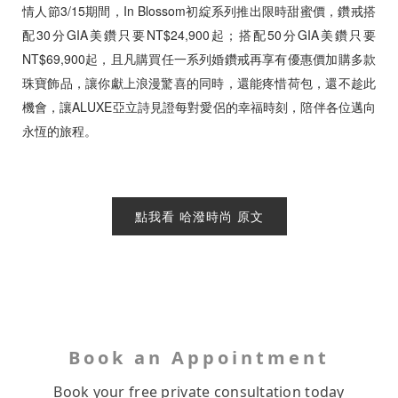
情人節3/15期間，In Blossom初綻系列推出限時甜蜜價，鑽戒搭
配30分GIA美鑽只要NT$24,900起；搭配50分GIA美鑽只要
NT$69,900起，且凡購買任一系列婚鑽戒再享有優惠價加購多款
珠寶飾品，讓你獻上浪漫驚喜的同時，還能疼惜荷包，還不趁此
機會，讓ALUXE亞立詩見證每對愛侶的幸福時刻，陪伴各位邁向
永恆的旅程。
點我看 哈潑時尚 原文
Book an Appointment
Book your free private consultation today