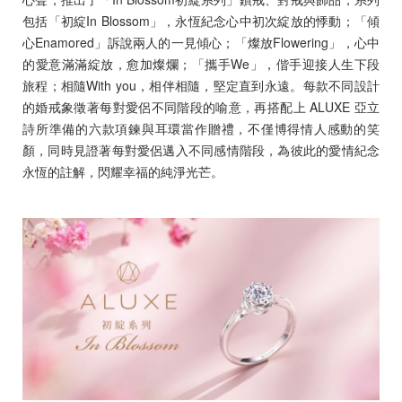
Diamond Jewellery
包括「初綻In Blossom」，永恆紀念心中初次綻放的悸動；「傾
心Enamored」訴說兩人的一見傾心；「燦放Flowering」，心中
Disney Collection
的愛意滿滿綻放，愈加燦爛；「攜手We」，偕手迎接人生下段
旅程；相隨With you，相伴相隨，堅定直到永遠。每款不同設計
Gold Jewellery
的婚戒象徵著每對愛侶不同階段的喻意，再搭配上 ALUXE 亞立
詩所準備的六款項鍊與耳環當作贈禮，不僅博得情人感動的笑
About ALUXE
顏，同時見證著每對愛侶邁入不同感情階段，為彼此的愛情紀念
永恆的註解，閃耀幸福的純淨光芒。
Diamonds
Latest News
Wedding Passport
LANGUAGE