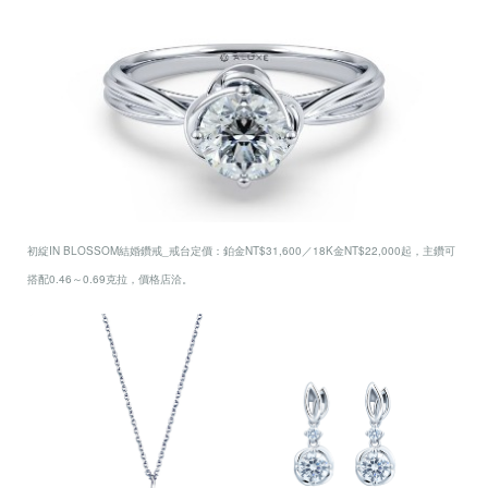
初綻IN BLOSSOM結婚鑽戒_戒台定價：鉑金NT$31,600／18K金NT$22,000起，主鑽可
搭配0.46～0.69克拉，價格店洽。