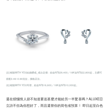
(左)相隨WITH YOU結婚鑽戒_戒台定價：鉑金NT$29,400／18K金NT$22,800起，主鑽可
搭配0.46~0.69克拉，價格店洽。
(右)相隨WITH YOU耳環，鉑金NT$16,600／18K金NT$10,000起。
還在煩惱情人節不知道要送甚麼才能給另一半驚喜嗎？ALUXE亞
立詩不但為你想好了，而且還替你的荷包省預算！ 即日起至白色