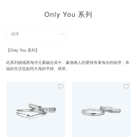
珠寶鑽飾
Only You 系列
迪士尼系列
黃金金飾
關於ALUXE
【Only You 系列】
此系列婚戒將海洋元素融合其中，象徵兩人的愛情有著海水的純淨，幸
嚴選鑽石
福的生活也如同大海的平靜、簡單。
最新消息
婚禮護照
線上購物
LANGUAGE