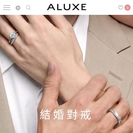
0
搜尋
求婚鑽戒
結婚戒指
嚴選鑽石
最新消息
門市一覽
預約來店
求婚鑽戒
結婚戒指