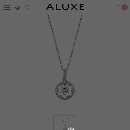
0
搜尋
求婚鑽戒
結婚戒指
嚴選鑽石
最新消息
門市一覽
預約來店
求婚鑽戒
結婚戒指