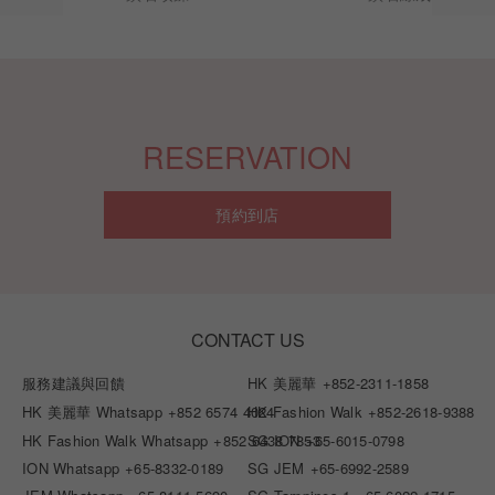
RESERVATION
預約到店
CONTACT US
服務建議與回饋
HK 美麗華
+852-2311-1858
HK 美麗華 Whatsapp
+852 6574 4024
HK Fashion Walk
+852-2618-9388
HK Fashion Walk Whatsapp
+852 6438 7853
SG ION
+65-6015-0798
ION Whatsapp
+65-8332-0189
SG JEM
+65-6992-2589