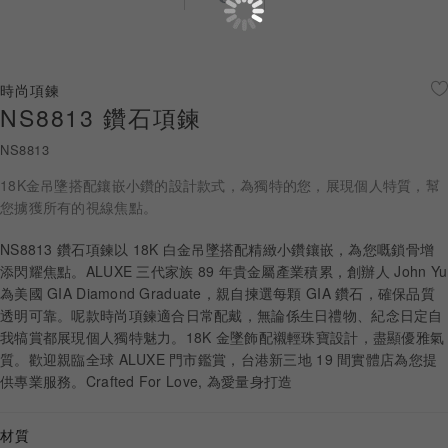
珠寶鑽飾
迪士尼系列
時尚項鍊
NS8813 鑽石項鍊
黃金金飾
NS8813
關於ALUXE
18K金吊墬搭配鑲嵌小鑽的設計款式，為獨特的您，展現個人特質，幫
嚴選鑽石
您擄獲所有的視線焦點。
NS8813 鑽石項鍊以 18K 白金吊墜搭配精緻小鑽鑲嵌，為您嘅鎖骨增
最新消息
添閃耀焦點。ALUXE 三代家族 89 年貴金屬產業積累，創辦人 John Yu
為美國 GIA Diamond Graduate，親自揀選每顆 GIA 鑽石，確保品質
婚禮護照
透明可靠。呢款時尚項鍊適合日常配戴，無論係生日禮物、紀念日定自
我犒賞都展現個人獨特魅力。18K 金墜飾配襯輕珠寶設計，盡顯優雅氣
線上購物
質。歡迎親臨全球 ALUXE 門市鑑賞，台港新三地 19 間實體店為您提
供專業服務。Crafted For Love, 為愛量身打造
LANGUAGE
材質