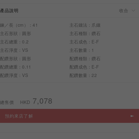
產品說明
鍊／長（cm）：41
主石鑲法：爪鑲
主石形狀：圓形
主石種類：鑽石
預約來店
主石總重：0.2
主石成色：E-F
主石淨度：VS
主石數量：1
配鑽形狀：圓形
配鑽種類：鑽石
配鑽總重：0.11
配鑽成色：E-F
配鑽淨度：VS
配鑽數量：22
7,078
HKD
總售價
預約來店了解