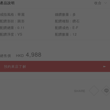
產品說明
戒指風格：華麗
鑲鑽數量：多
配鑽形狀：圓形
配鑽種類：鑽石
配鑽總重：0.11
配鑽成色：E-F
預約來店
配鑽淨度：VS
配鑽數量：12
4,988
HKD
總售價
預約來店了解
SHARE