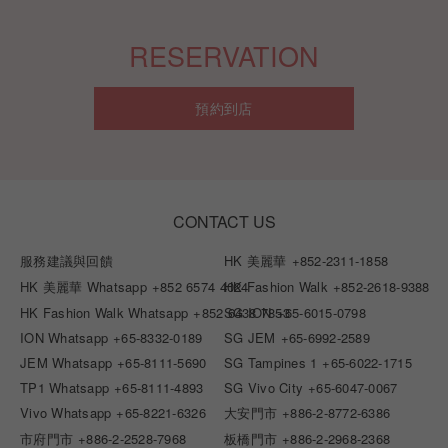
RESERVATION
預約到店
CONTACT US
服務建議與回饋
HK 美麗華
+852-2311-1858
HK 美麗華 Whatsapp
+852 6574 4024
HK Fashion Walk
+852-2618-9388
HK Fashion Walk Whatsapp
+852 6438 7853
SG ION
+65-6015-0798
ION Whatsapp
+65-8332-0189
SG JEM
+65-6992-2589
JEM Whatsapp
+65-8111-5690
SG Tampines 1
+65-6022-1715
TP1 Whatsapp
+65-8111-4893
SG Vivo City
+65-6047-0067
Vivo Whatsapp
+65-8221-6326
大安門市
+886-2-8772-6386
市府門市
+886-2-2528-7968
板橋門市
+886-2-2968-2368