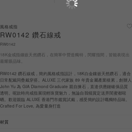
珠寶鑽飾
迪士尼系列
風格戒指
RW0142 鑽石線戒
黃金金飾
RW0142
關於ALUXE
18K金戒指鑲嵌天然鑽石，在簡單中營造獨特，閃耀指間，皆能表現出
嚴選鑽石
最耀眼品味。
RW0142 鑽石線戒，簡約風格戒指設計，18K白金鑲嵌天然鑽石，適合
最新消息
日常配戴同疊戴穿搭。ALUXE 三代家族 89 年貴金屬產業積累，創辦人
John Yu 為 GIA Diamond Graduate 親自揀石，直達供應鏈確保品質
婚禮護照
透明。呢款時尚戒指展現輕珠寶魅力，無論自我犒賞定送畀閨蜜都啱
晒。歡迎親臨 ALUXE 香港門市鑑賞試戴，感受簡約設計嘅獨特品味。
線上購物
Crafted For Love, 為愛量身打造
材質
LANGUAGE