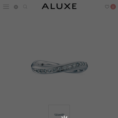
0
搜尋
求婚鑽戒
結婚戒指
嚴選鑽石
最新消息
門市一覽
預約來店
求婚鑽戒
結婚戒指