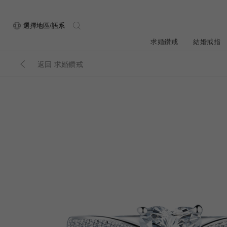
選擇地區/語系
求婚鑽戒
結婚戒指
返回 求婚鑽戒
關於ALUXE
最新消息
形狀
研選鑽石
品牌介
新品上
ALUXE嚴選鑽
顧客好評
最新消息
圓形
公主方形
鑽石知識4C
專屬刻印
新品上市
心形
枕形
品牌介紹
限時優惠
橢圓形
祖母綠形
創辦故事
門市公告
設計你的專屬鑽戒
GIA鑽石項鍊
小熊維尼系列
GIA鑽石耳環
經典單鑽
黃金戒指
ALUXE A
梨形
雷地恩形
服務體驗
馬眼形
售後服務
門市一覽
ALL 求婚鑽戒
ROSÉ My Lov
知識中心
彩鑽
訂製婚戒
天然鑽石