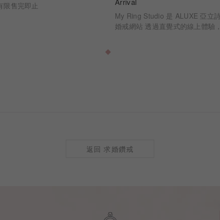
Arrival
有限售完即止
My Ring Studio 是 ALUXE
婚戒網站 透過直覺式的線上體驗
時看見每一個選擇如何成為最終的
切工、克拉比例到戒身設計，每
訂製
返回 求婚鑽戒