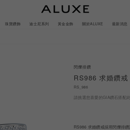
珠寶鑽飾
迪士尼系列
黃金金飾
關於ALUXE
最新消息
紹
市
服務體驗
最新消息
閃爍排鑽
石
GIA鑽石價格查詢
RS986 求婚鑽戒
RS_986
ll 結婚對戒
冰雪奇緣系列
靈動曲線
時尚項鍊
黃金耳環
acredo 訂製對戒
黃金手鍊/手鐲
經典米奇系列
閃爍排鑽
浪漫耳環
戀人系
請挑選您喜愛的GIA鑽石搭配
ALL 結婚戒指
ALL 珠寶鑽飾
ALL 黃金金飾
日本系列
ALL 迪士尼系列
CareBears 系列
Only You 系列
結婚套組
戀人系列
Nature 系列
e 粉紅鑽系列
日本系列
戀人系列
Nature 系列
Only You
RS986 求婚鑽戒採用閃爍排