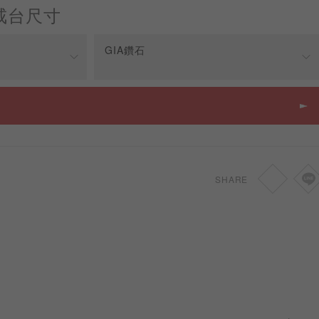
戒台尺寸
GIA鑽石
戒台價格
HKD
5,500
SHARE