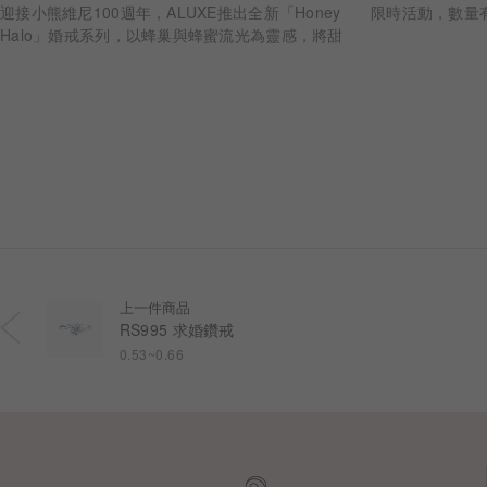
限時活動，數量
迎接小熊維尼100週年，ALUXE推出全新「Honey
Halo」婚戒系列，以蜂巢與蜂蜜流光為靈感，將甜
蜜陪伴化作指間光暈。
上一件商品
RS995 求婚鑽戒
0.53~0.66