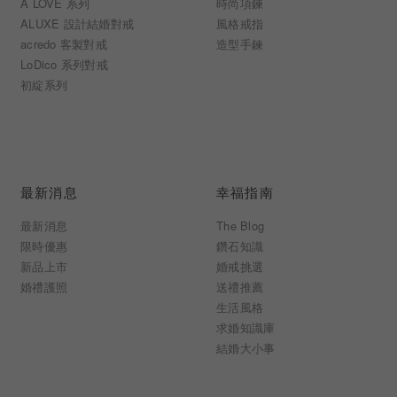
A LOVE 系列
時尚項鍊
ALUXE 設計結婚對戒
風格戒指
acredo 客製對戒
造型手鍊
LoDico 系列對戒
初綻系列
最新消息
幸福指南
最新消息
The Blog
限時優惠
鑽石知識
新品上市
婚戒挑選
婚禮護照
送禮推薦
生活風格
求婚知識庫
結婚大小事