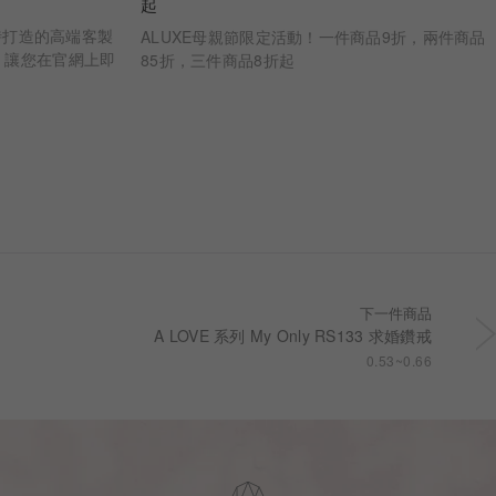
起
 亞立詩打造的高端客製
ALUXE母親節限定活動！一件商品9折，兩件商品
，讓您在官網上即
85折，三件商品8折起
婚戒樣貌 從鑽石
一步，皆為您專屬
下一件商品
A LOVE 系列 My Only RS133 求婚鑽戒
0.53~0.66