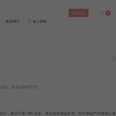
預約來店
0
嚴選鑽石
線上購物
搜尋
售後服務
幸福指南
IGI培育鑽價格查詢
列對戒
迪士尼公主系列
璀燦擁抱
風格戒指
黃金項鍊
側鑽星芒
造型手鍊
此戒台，歡迎洽詢各門市。
 系列
迪士尼系列鑽戒
鑽設計，戒台可選 18K 白金、黃金或玫瑰金材質。您可親臨門市挑選心儀