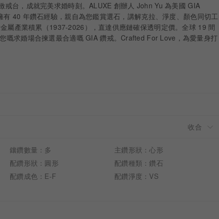
戒台，成就完美求婚時刻。ALUXE 創辦人 John Yu 為美國 GIA
 鑑定師，擁有 40 年鑽石經驗，親自為您鑑賞選石，講解克拉、淨度、顏色同切工
年貴金屬產業積累（1937-2026），直達供應鏈確保透明定價。全球 19 間
嘅求婚場合揀選最合適嘅 GIA 鑽戒。Crafted For Love，為愛量身打
鑲鑽數量：多
主鑽形狀：心形
配鑽形狀：圓形
配鑽種類：鑽石
配鑽成色：E-F
配鑽淨度：VS