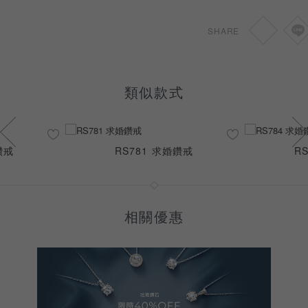
0.46-0.69ct
HKD
7,000
SHARE
類似款式
鑽戒
RS781 求婚鑽戒
R
相關優惠