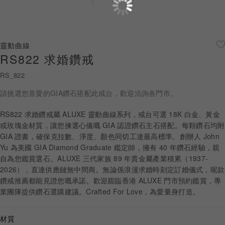
珠寶鑽飾
迪士尼系列
靈動曲線
RS822 求婚鑽戒
黃金金飾
RS_822
關於ALUXE
請挑選您喜愛的GIA鑽石搭配此戒台，歡迎洽詢各門市。
嚴選鑽石
RS822 求婚鑽戒屬 ALUXE 靈動曲線系列，戒台可選 18K 白金、黃金
或玫瑰金材質，讓您揀選心儀嘅 GIA 認證鑽石主石搭配。每顆鑽石均附
最新消息
GIA 證書，確保克拉數、淨度、顏色同切工達最高標準。創辦人 John
Yu 為美國 GIA Diamond Graduate 鑑定師，擁有 40 年鑽石經驗，親
婚禮護照
自為您鑑賞選石。ALUXE 三代家族 89 年貴金屬產業積累（1937-
2026），直達供應鏈無中間商。無論係浪漫求婚時刻定訂婚儀式，呢款
線上購物
鑽戒推薦都能見證您嘅承諾。歡迎親臨香港 ALUXE 門市預約鑑賞，專
業團隊提供鑽石選購建議。Crafted For Love，為愛量身打造。
LANGUAGE
材質