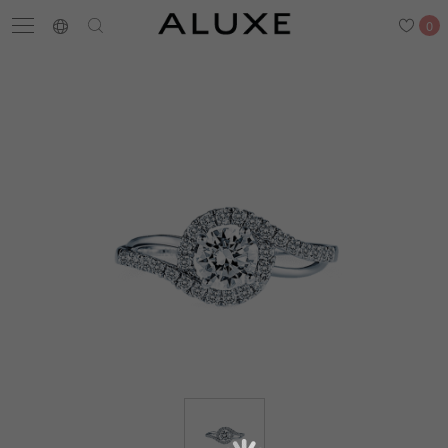
0
搜尋
求婚鑽戒
結婚戒指
嚴選鑽石
最新消息
門市一覽
預約來店
求婚鑽戒
結婚戒指