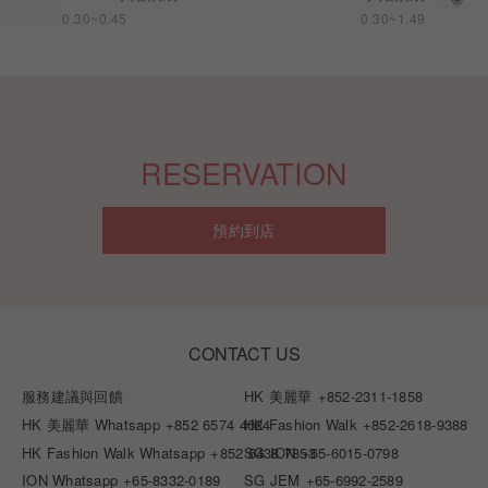
0.30~0.45
0.30~1.49
RESERVATION
預約到店
CONTACT US
服務建議與回饋
HK 美麗華
+852-2311-1858
HK 美麗華 Whatsapp
+852 6574 4024
HK Fashion Walk
+852-2618-9388
HK Fashion Walk Whatsapp
+852 6438 7853
SG ION
+65-6015-0798
ION Whatsapp
+65-8332-0189
SG JEM
+65-6992-2589