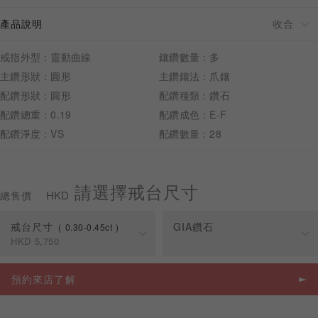
產品說明
戒指外型：靈動曲線
鑲鑽數量：多
主鑽形狀：圓形
主鑽鑲法：爪鑲
預約來店
配鑽形狀：圓形
配鑽種類：鑽石
配鑽總重：0.19
配鑽成色：E-F
配鑽淨度：VS
配鑽數量：28
請選擇戒台尺寸
HKD
總售價
戒台尺寸
GIA鑽石
0.30-0.45ct
HKD
5,750
克拉
戒台價格
預約來店了解
0.30-0.45ct
HKD
5,750