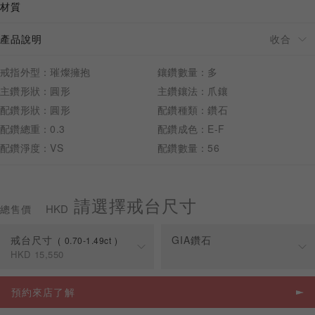
材質
產品說明
戒指外型：璀燦擁抱
鑲鑽數量：多
預約來店
主鑽形狀：圓形
主鑽鑲法：爪鑲
配鑽形狀：圓形
配鑽種類：鑽石
配鑽總重：0.3
配鑽成色：E-F
配鑽淨度：VS
配鑽數量：56
請選擇戒台尺寸
HKD
總售價
戒台尺寸
GIA鑽石
0.70-1.49ct
HKD
15,550
克拉
戒台價格
預約來店了解
0.70-1.49ct
HKD
15,550