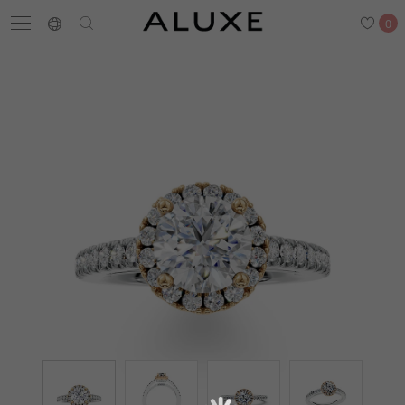
0
搜尋
求婚鑽戒
結婚戒指
嚴選鑽石
最新消息
門市一覽
預約來店
求婚鑽戒
結婚戒指