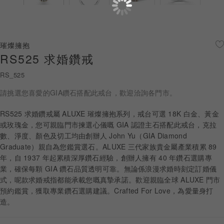
珠寶鑽飾
迪士尼系列
璀燦擁抱
RS525 求婚鑽戒
黃金金飾
RS_525
關於ALUXE
請挑選您喜愛的GIA鑽石搭配此戒台，歡迎洽詢各門市。
嚴選鑽石
RS525 求婚鑽戒屬 ALUXE 璀燦擁抱系列，戒台可選 18K 白金、黃金
或玫瑰金，您可親臨門市揀選心儀嘅 GIA 認證主石搭配此戒台，克拉
最新消息
數、淨度、顏色及切工均由創辦人 John Yu（GIA Diamond
Graduate）親自為您鑑賞選石。ALUXE 三代家族貴金屬產業積累 89
婚禮護照
年，自 1937 年起累積深厚鑽石經驗，創辦人擁有 40 年鑽石選購專
業，確保每顆 GIA 鑽石品質透明可靠。無論係浪漫求婚時刻定訂婚儀
線上購物
式，呢款求婚戒指都能承載您嘅真摯承諾。歡迎親臨全球 ALUXE 門市
預約鑑賞，獲取專業鑽石選購建議。Crafted For Love，為愛量身打
造。
LANGUAGE