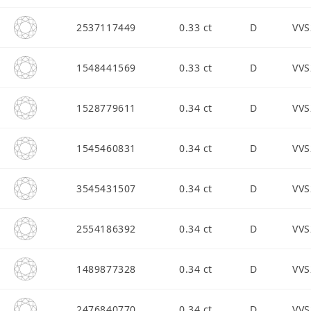
2537117449
0.33 ct
D
VVS
1548441569
0.33 ct
D
VVS
1528779611
0.34 ct
D
VVS
1545460831
0.34 ct
D
VVS
3545431507
0.34 ct
D
VVS
2554186392
0.34 ct
D
VVS
1489877328
0.34 ct
D
VVS
2476840770
0.34 ct
D
VVS