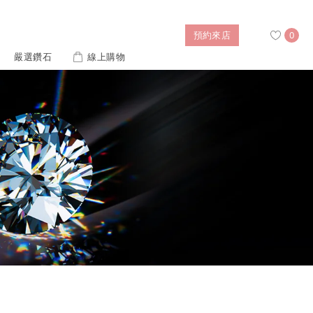
預約來店
0
嚴選鑽石
線上購物
搜尋
售後服務
幸福指南
IGI培育鑽價格查詢
列對戒
迪士尼公主系列
璀燦擁抱
風格戒指
黃金項鍊
側鑽星芒
造型手鍊
 系列
迪士尼系列鑽戒