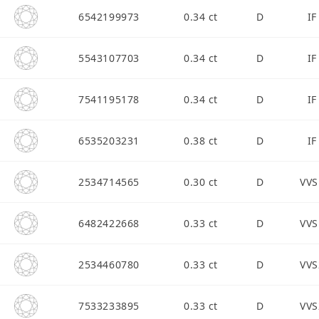
6542199973
0.34 ct
D
IF
5543107703
0.34 ct
D
IF
7541195178
0.34 ct
D
IF
6535203231
0.38 ct
D
IF
2534714565
0.30 ct
D
VVS
6482422668
0.33 ct
D
VVS
2534460780
0.33 ct
D
VVS
7533233895
0.33 ct
D
VVS