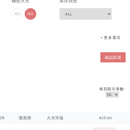
極致火光
庫存狀態
YES
NO
+ 更多選項
確認篩選
每頁顯示筆數:
扣%
優惠價
火光等級
Action