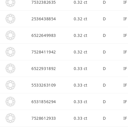
7532382635
0.32 ct
D
IF
2536438854
0.32 ct
D
IF
6522649983
0.32 ct
D
IF
7528411942
0.32 ct
D
IF
6522931892
0.33 ct
D
IF
5533263109
0.33 ct
D
IF
6531856294
0.33 ct
D
IF
7528612933
0.33 ct
D
IF