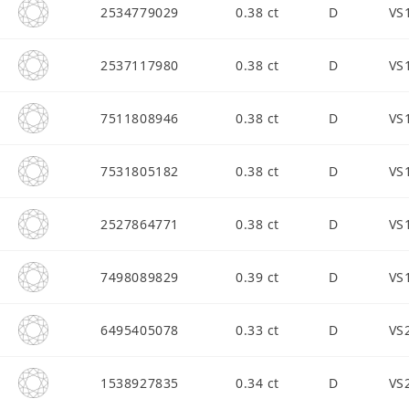
2534779029
0.38 ct
D
VS
2537117980
0.38 ct
D
VS
7511808946
0.38 ct
D
VS
7531805182
0.38 ct
D
VS
2527864771
0.38 ct
D
VS
7498089829
0.39 ct
D
VS
6495405078
0.33 ct
D
VS
1538927835
0.34 ct
D
VS