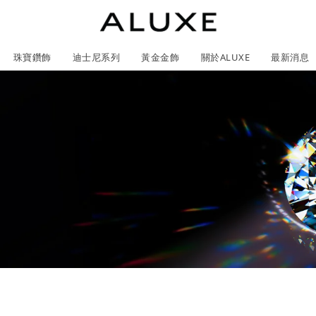
珠寶鑽飾
迪士尼系列
黃金金飾
關於ALUXE
最新消息
紹
市
服務體驗
最新消息
石
GIA鑽石價格查詢
ll 結婚對戒
冰雪奇緣系列
靈動曲線
時尚項鍊
黃金耳環
acredo 訂製對戒
黃金手鍊/手鐲
經典米奇系列
閃爍排鑽
浪漫耳環
戀人系
ALL 結婚戒指
ALL 珠寶鑽飾
日本系列
ALL 黃金金飾
ALL 迪士尼系列
CareBears 系列
Only You 系列
結婚套組
戀人系列
Nature 系列
e 粉紅鑽系列
日本系列
戀人系列
Nature 系列
Only You