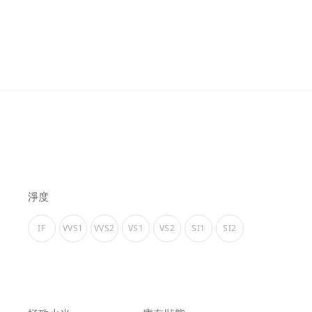
淨度
IF
VVS1
VVS2
VS1
VS2
SI1
SI2