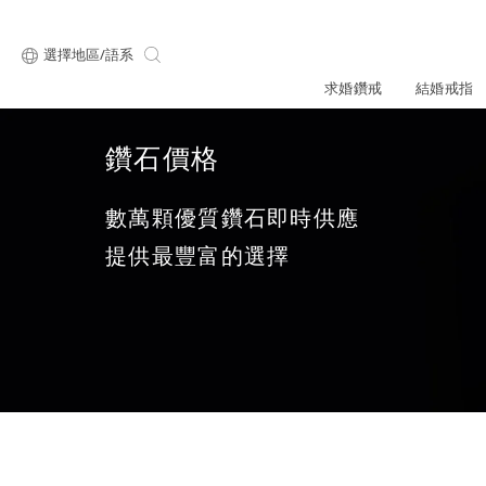
選擇地區/語系
求婚鑽戒
結婚戒指
鑽石價格
關於ALUXE
最新消息
形狀
研選鑽石
數萬顆優質鑽石即時供應
品牌介
新品上
提供最豐富的選擇
顧客好評
最新消息
ALUXE嚴選鑽
圓形
公主方形
專屬刻印
新品上市
鑽石知識4C
心形
枕形
品牌介紹
限時優惠
橢圓形
祖母綠形
創辦故事
門市公告
設計你的專屬鑽戒
GIA鑽石項鍊
小熊維尼系列
GIA鑽石耳環
經典單鑽
黃金戒指
ALUXE A
梨形
雷地恩形
服務體驗
馬眼形
售後服務
門市一覽
ALL 求婚鑽戒
ROSÉ My Lov
知識中心
彩鑽
訂製婚戒
天然鑽石