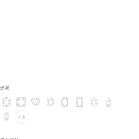
培育鑽石
形狀
其他