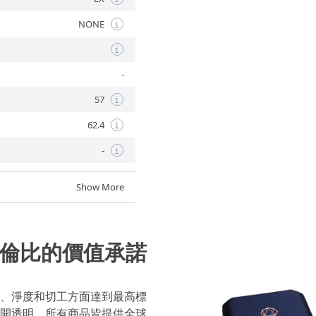
NONE
i
i
-
57
i
62.4
i
-
i
Show More
倫比的價值承諾
、淨度和切工方面達到最高標
開透明，所有商品皆提供全球