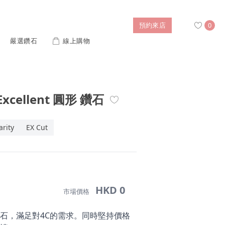
預約來店
0
嚴選鑽石
線上購物
搜尋
 Excellent 圓形 鑽石
售後服務
幸福指南
IGI培育鑽價格查詢
arity
EX Cut
列對戒
迪士尼公主系列
璀燦擁抱
風格戒指
黃金項鍊
側鑽星芒
造型手鍊
HKD 0
市場價格
 系列
迪士尼系列鑽戒
石，滿足對4C的需求。同時堅持價格