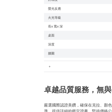
螢光反應
火光等級
長x 寬x 深
桌面
深度
腰圍
＋
卓越品質服務，無與
嚴選國際認證美鑽，確保在克拉、顏色
準，提供詳細的鑑定證書。堅持價格公