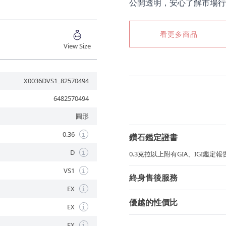
公開透明，安心了解市場行
看更多商品
View Size
X0036DVS1_82570494
6482570494
圓形
0.36
i
鑽石鑑定證書
D
i
0.3克拉以上附有GIA、IGI鑑
VS1
i
終身售後服務
EX
i
優越的性價比
EX
i
EX
i