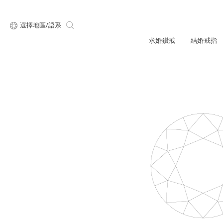
選擇地區/語系
求婚鑽戒
結婚戒指
關於ALUXE
最新消息
形狀
研選鑽石
品牌介
新品上
顧客好評
最新消息
ALUXE嚴選鑽
圓形
公主方形
專屬刻印
新品上市
鑽石知識4C
心形
枕形
品牌介紹
限時優惠
橢圓形
祖母綠形
創辦故事
門市公告
設計你的專屬鑽戒
GIA鑽石項鍊
小熊維尼系列
GIA鑽石耳環
經典單鑽
黃金戒指
ALUXE A
梨形
雷地恩形
服務體驗
馬眼形
售後服務
門市一覽
ALL 求婚鑽戒
ROSÉ My Lov
知識中心
彩鑽
訂製婚戒
天然鑽石