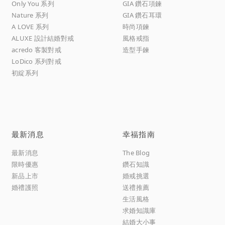
Only You 系列
GIA 鑽石項鍊
Nature 系列
GIA 鑽石耳環
A LOVE 系列
時尚項鍊
ALUXE 設計結婚對戒
風格戒指
acredo 客製對戒
造型手鍊
LoDico 系列對戒
初綻系列
最新消息
幸福指南
最新消息
The Blog
限時優惠
鑽石知識
新品上市
婚戒挑選
婚禮護照
送禮推薦
生活風格
求婚知識庫
結婚大小事