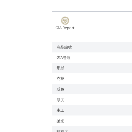
培育鑽石
GIA Report
商品編號
GIA證號
形狀
克拉
成色
淨度
車工
拋光
對稱度