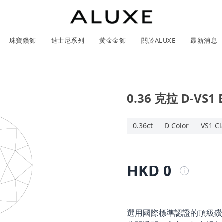
珠寶鑽飾
迪士尼系列
黃金金飾
關於ALUXE
最新消息
0.36 克拉 D-VS1
紹
市
服務體驗
最新消息
GIA鑽石價格查詢
石
0.36ct
D Color
VS1 Cl
ll 結婚對戒
冰雪奇緣系列
靈動曲線
時尚項鍊
黃金耳環
acredo 訂製對戒
黃金手鍊/手鐲
經典米奇系列
閃爍排鑽
浪漫耳環
戀人系
HKD 0
i
ALL 結婚戒指
ALL 珠寶鑽飾
日本系列
ALL 黃金金飾
ALL 迪士尼系列
CareBears 系列
Only You 系列
結婚套組
戀人系列
Nature 系列
e 粉紅鑽系列
日本系列
戀人系列
Nature 系列
Only You
選用國際標準認證的頂級鑽