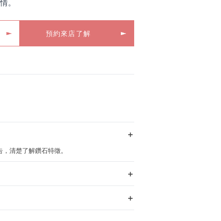
情。
預約來店了解
＋
定報告，清楚了解鑽石特徵。
＋
＋