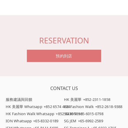
RESERVATION
預約到店
CONTACT US
服務建議與回饋
HK 美麗華
+852-2311-1858
HK 美麗華 Whatsapp
+852 6574 4024
HK Fashion Walk
+852-2618-9388
HK Fashion Walk Whatsapp
+852 6438 7853
SG ION
+65-6015-0798
ION Whatsapp
+65-8332-0189
SG JEM
+65-6992-2589
JEM Whatsapp
+65-8111-5690
SG Tampines 1
+65-6022-1715