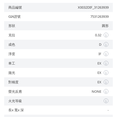
商品編號
X0032DIF_31263939
GIA證號
7531263939
形狀
圓形
預約來店
克拉
0.32
i
成色
D
i
淨度
IF
i
車工
EX
i
拋光
EX
i
對稱度
EX
i
螢光反應
NONE
i
火光等級
i
長x 寬x 深
-