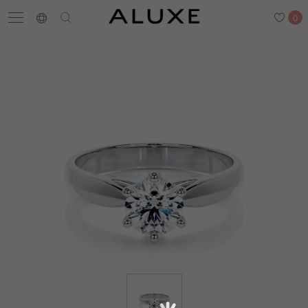
0
搜尋
求婚鑽戒
結婚戒指
嚴選鑽石
最新消息
門市一覽
預約來店
求婚鑽戒
結婚戒指