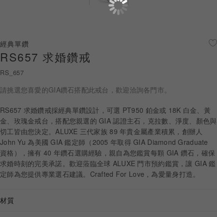
珠寶鑽飾
迪士尼系列
經典單鑽
RS657 求婚鑽戒
黃金金飾
RS_657
關於ALUXE
請挑選您喜愛的GIA鑽石搭配此戒台，歡迎洽詢各門市。
嚴選鑽石
RS657 求婚鑽戒採經典單鑽設計，可選 PT950 鉑金或 18K 白金、黃
金、玫瑰金戒台，搭配您親選的 GIA 認證主石，克拉數、淨度、顏色與
最新消息
切工皆由您決定。ALUXE 三代家族 89 年貴金屬產業積累，創辦人
John Yu 為美國 GIA 鑑定師（2005 年取得 GIA Diamond Graduate
婚禮護照
資格），擁有 40 年鑽石選購經驗，親自為您鑑賞每顆 GIA 鑽石，確保
求婚時刻的完美承諾。歡迎蒞臨全球 ALUXE 門市預約鑑賞，讓 GIA 鑑
線上購物
定師為您提供專業選石建議。Crafted For Love，為愛量身打造。
材質
LANGUAGE