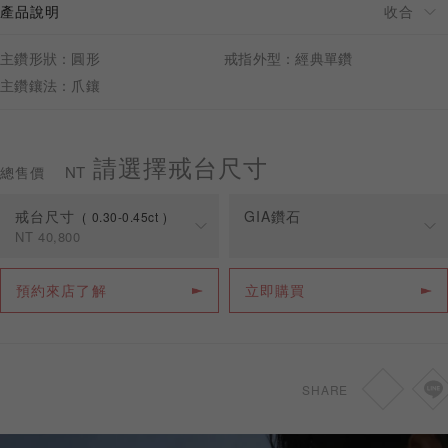
產品說明
主鑽形狀：圓形
戒指外型：經典單鑽
主鑽鑲法：爪鑲
預約來店
請選擇戒台尺寸
NT
總售價
戒台尺寸
GIA鑽石
0.30-0.45ct
NT
40,800
克拉
戒台價格
預約來店了解
立即購買
0.30-0.45ct
NT
40,800
0.46-0.69ct
NT
44,800
SHARE
0.70-1.49ct
NT
50,800