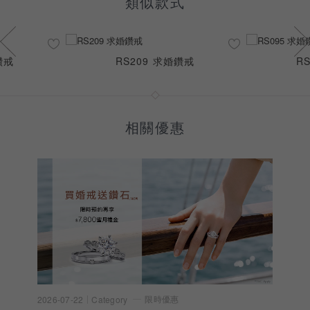
類似款式
RS209 求婚鑽戒
RS095 求婚鑽戒
相關優惠
限時優惠
26-07-22
Category