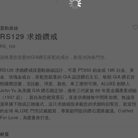
珠寶鑽飾
迪士尼系列
靈動曲線
RS129 求婚鑽戒
黃金金飾
RS_129
關於ALUXE
請挑選您喜愛的GIA鑽石搭配此戒台，歡迎洽詢各門市。
嚴選鑽石
RS129 求婚鑽戒採靈動曲線設計，可選 PT950 鉑金或 18K 白金、黃
金、玫瑰金戒台，搭配您親選的 GIA 認證鑽石主石。每顆 GIA 鑽石皆
最新消息
附國際證書，克拉數、淨度、顏色、車工透明可溯。ALUXE 創辦人
John Yu 為美國 GIA 鑽石鑑定師，擁有三代家族 89 年貴金屬產業經驗
婚禮護照
（1937 起），親自為您鑑賞選石，直達供應鏈無中間商加價。無論浪
漫單膝下跪或訂婚儀式，這只求婚戒指承載您的求婚時刻誓言。歡迎預
線上購物
約全球 ALUXE 門市試戴鑑賞，專業顧問提供鑽石選購建議。Crafted
For Love，為愛量身打造。
LANGUAGE
材質