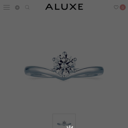
0
搜尋
求婚鑽戒
結婚戒指
嚴選鑽石
最新消息
門市一覽
預約來店
求婚鑽戒
結婚戒指