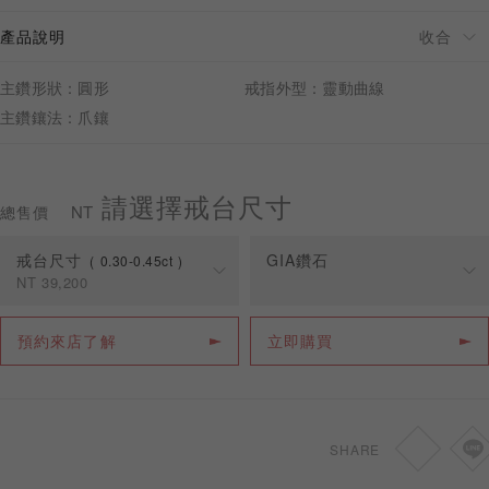
產品說明
主鑽形狀：圓形
戒指外型：靈動曲線
主鑽鑲法：爪鑲
預約來店
請選擇戒台尺寸
NT
總售價
戒台尺寸
GIA鑽石
0.30-0.45ct
NT
39,200
克拉
戒台價格
預約來店了解
立即購買
0.30-0.45ct
NT
39,200
0.46-0.69ct
NT
43,200
SHARE