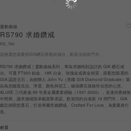
珠寶鑽飾
迪士尼系列
靈動曲線
RS790 求婚鑽戒
黃金金飾
RS_790
關於ALUXE
請挑選您喜愛的GIA鑽石搭配此戒台，歡迎洽詢各門市。
嚴選鑽石
RS790 求婚鑽戒｜靈動曲線系列，專為求婚時刻設計的 GIA 鑽石戒
台。可選 PT950 鉑金、18K 白金、玫瑰金或黃金材質，搭配您親選的
最新消息
GIA 認證主石，由創辦人 John Yu（美國 GIA Diamond Graduate）親
自為您鑑賞克拉、淨度、顏色與切工，確保鑽石規格符合您的心意。
婚禮護照
ALUXE 三代家族 89 年貴金屬產業經驗（1937-2026），直達供應鏈無
中間商，讓求婚戒指承載真摯承諾。歡迎預約台港新 19 間門市，GIA
線上購物
鑑定師陪您選石，打造專屬求婚鑽戒。Crafted For Love，為愛量身打
造。
LANGUAGE
材質