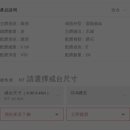
產品說明
主鑽形狀：圓形
戒指外型：靈動曲線
鑲鑽數量：多
主鑽鑲法：爪鑲
預約來店
配鑽形狀：圓形
配鑽種類：鑽石
配鑽總重：0.09
配鑽成色：E
配鑽淨度：VS1
配鑽數量：26
請選擇戒台尺寸
NT
總售價
戒台尺寸
GIA鑽石
0.30-0.45ct
NT
46,800
克拉
戒台價格
預約來店了解
立即購買
0.30-0.45ct
NT
46,800