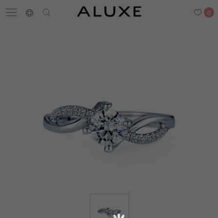
0
搜尋
求婚鑽戒
結婚戒指
嚴選鑽石
最新消息
門市一覽
預約來店
求婚鑽戒
結婚戒指