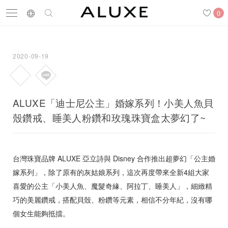
0
2020-09-19
搜尋
求婚鑽戒
結婚戒指
嚴選鑽石
ALUXE「迪士尼公主」婚嫁系列！小美人魚貝
殼鑽戒、睡美人粉鑽和玫瑰珠寶盒太夢幻了~
最新消息
門市一覽
預約來店
台灣珠寶品牌 ALUXE 亞立詩與 Disney 合作推出超夢幻「公主婚
嫁系列」，除了原有的灰姑娘系列，這次再度帶來全新4組大家
喜愛的公主「小美人魚、魔髮奇緣、阿拉丁、睡美人」，細緻精
求婚鑽戒
巧的美麗鑽戒，搭配貝殼、粉鑽等元素，相信不分年紀，沒有哪
結婚戒指
個女生能夠抵擋。