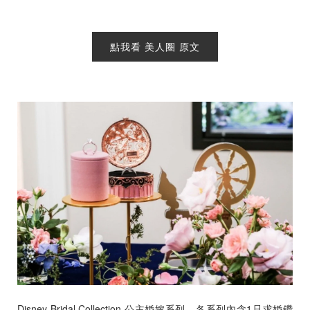
珠寶鑽飾
迪士尼系列
點我看 美人圈 原文
黃金金飾
關於ALUXE
嚴選鑽石
最新消息
婚禮護照
線上購物
LANGUAGE
Disney Bridal Collection 公主婚嫁系列，各系列內含1只求婚鑽