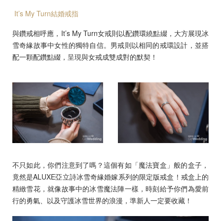
It’s My Turn結婚戒指
與鑽戒相呼應，It’s My Turn女戒則以配鑽環繞點綴，大方展現冰
雪奇緣故事中女性的獨特自信。男戒則以相同的戒環設計，並搭
配一顆配鑽點綴，呈現與女戒成雙成對的默契！
不只如此，你們注意到了嗎？這個有如「魔法寶盒」般的盒子，
竟然是ALUXE亞立詩冰雪奇緣婚嫁系列的限定版戒盒！戒盒上的
精緻雪花，就像故事中的冰雪魔法陣一樣，時刻給予你們為愛前
行的勇氣、以及守護冰雪世界的浪漫，準新人一定要收藏！