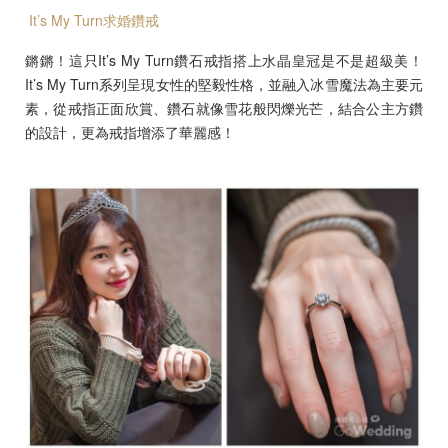
It’s My Turn求婚鑽戒
鏘鏘！這只It’s My Turn鑽石戒指搭上水晶皇冠是不是超級美！
It’s My Turn系列呈現女性的堅毅性格，並融入冰雪魔法為主要元
素，從戒指正面欣賞、鑽石就像雪花般閃爍光芒，結合公主方鑽
的設計，更為戒指增添了華麗感！