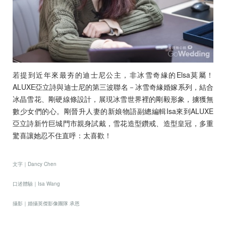
珠寶鑽飾
迪士尼系列
黃金金飾
若提到近年來最夯的迪士尼公主，非冰雪奇緣的Elsa莫屬！
關於ALUXE
ALUXE亞立詩與迪士尼的第三波聯名－冰雪奇緣婚嫁系列，結合
冰晶雪花、剛硬線條設計，展現冰雪世界裡的剛毅形象，擄獲無
嚴選鑽石
數少女們的心。剛晉升人妻的新娘物語副總編輯Isa來到ALUXE
亞立詩新竹巨城門市親身試戴，雪花造型鑽戒、造型皇冠，多重
最新消息
驚喜讓她忍不住直呼：太喜歡！
婚禮護照
文字｜
Dancy Chen
線上購物
口述體驗｜
Isa Wang
攝影｜
婚攝英傑影像團隊
承恩
LANGUAGE