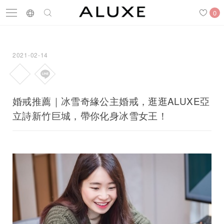
0
2021-02-14
搜尋
求婚鑽戒
結婚戒指
嚴選鑽石
婚戒推薦｜冰雪奇緣公主婚戒，逛逛ALUXE亞
立詩新竹巨城，帶你化身冰雪女王！
最新消息
門市一覽
預約來店
求婚鑽戒
結婚戒指