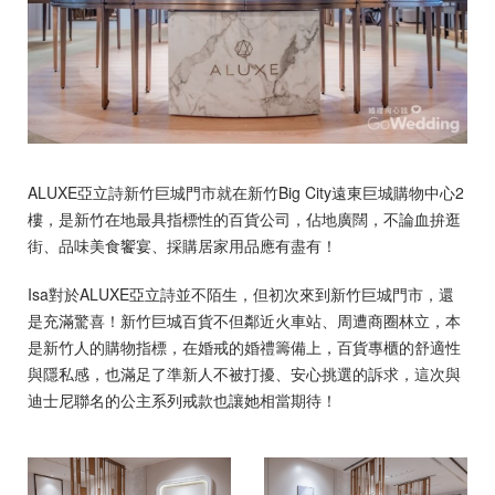
ALUXE亞立詩新竹巨城門市就在新竹Big City遠東巨城購物中心2
樓，是新竹在地最具指標性的百貨公司，佔地廣闊，不論血拚逛
街、品味美食饗宴、採購居家用品應有盡有！
Isa對於ALUXE亞立詩並不陌生，但初次來到新竹巨城門市，還
是充滿驚喜！新竹巨城百貨不但鄰近火車站、周遭商圈林立，本
是新竹人的購物指標，在婚戒的婚禮籌備上，百貨專櫃的舒適性
與隱私感，也滿足了準新人不被打擾、安心挑選的訴求，這次與
迪士尼聯名的公主系列戒款也讓她相當期待！