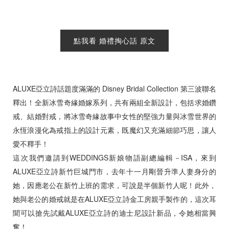
點我看 婚禮掏心話 原文
預約來店
ALUXE亞立詩話題度滿滿的 Disney Bridal Collection 第三波聯名
釋出！全新冰雪奇緣婚嫁系列，共有兩組全新設計，包括求婚鑽
戒、結婚對戒，將冰雪奇緣故事中女性的堅強力量與冰雪世界的
永恆浪漫化為戒指上的設計元素，既魔幻又充滿細節巧思，讓人
愛不釋手！
這次我們邀請到WEDDINGS新娘物語副總編輯－ISA，來到
ALUXE亞立詩新竹巨城門市，去年十一月剛晉升準人妻身分的
她，因應老公在新竹上班的需求，可說是半個新竹人呢！此外，
她與老公的婚戒就是在ALUXE亞立詩金工房親手製作的，這次耳
聞可以搶先試戴ALUXE亞立詩的迪士尼設計新品，令她相當興
奮！