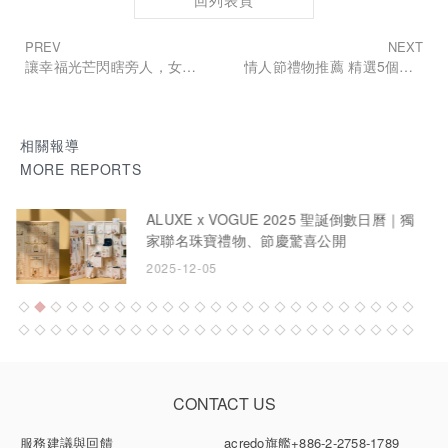
回列表頁
PREV
NEXT
讓幸福光芒閃瞎旁人，女生心中最想收到的夢幻首選！ 就讓「它」成為開啟幸福章節的最佳紀念
情人節禮物推薦 精選5個台灣輕珠寶品牌 男友送禮免煩惱
相關報導
MORE REPORTS
ALUXE登場VOGUE台北時裝周｜朱芷瑩演
繹 The Deep Blue 永恆藍頌高訂珠寶
2025-12-05
CONTACT US
服務建議與回饋
acredo旗艦
+886-2-2758-1789