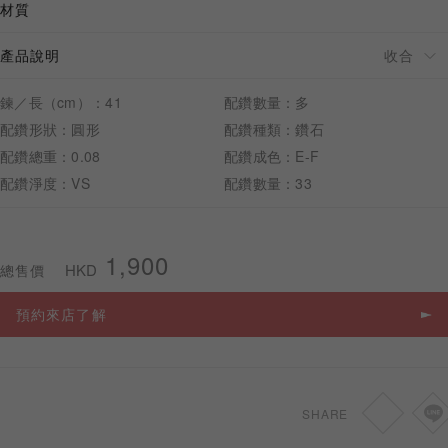
材質
產品說明
鍊／長（cm）：41
配鑽數量：多
預約來店
配鑽形狀：圓形
配鑽種類：鑽石
配鑽總重：0.08
配鑽成色：E-F
配鑽淨度：VS
配鑽數量：33
1,900
HKD
總售價
預約來店了解
SHARE