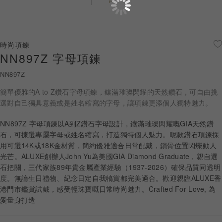
珠寶鑽飾
迪士尼系列
時尚項鍊
NN897Z 字母項鍊
黃金金飾
NN897Z
關於ALUXE
簡單優雅的A to Z鑽石字母項鍊，鑲滿璀璨閃耀的天然鑽石，可自由挑
嚴選鑽石
選對自己獨具意義或是姓名縮寫的字母，讓項鍊更添個人獨特魅力。
NN897Z 字母項鍊以A到Z鑽石字母設計，鑲滿璀璨閃耀嘅GIA天然鑽
最新消息
石，可揀選專屬字母或姓名縮寫，打造獨特個人魅力。呢款鑽石項鍊採
用可選14K或18K金材質，簡約優雅適合日常配戴，鎖骨位置閃爍動人
婚禮護照
光芒。ALUXE創辦人John Yu為美國GIA Diamond Graduate，親自選
石把關，三代家族89年貴金屬產業經驗（1937-2026）確保品質同透明
線上購物
度。無論生日禮物、紀念日定自我犒賞都完美適合。歡迎親臨ALUXE香
港門市鑑賞試戴，感受輕珠寶嘅日常時尚魅力。Crafted For Love, 為
愛量身打造
LANGUAGE