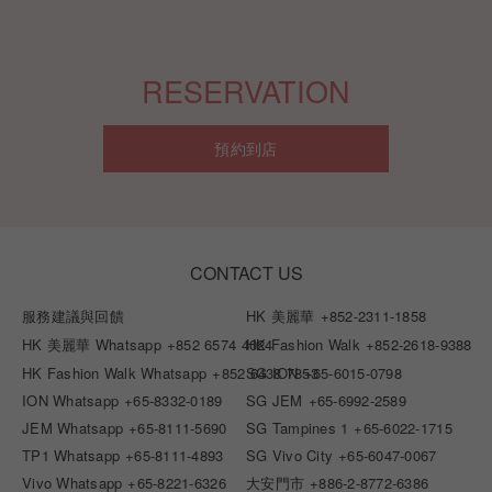
RESERVATION
預約到店
CONTACT US
服務建議與回饋
HK 美麗華
+852-2311-1858
HK 美麗華 Whatsapp
+852 6574 4024
HK Fashion Walk
+852-2618-9388
HK Fashion Walk Whatsapp
+852 6438 7853
SG ION
+65-6015-0798
ION Whatsapp
+65-8332-0189
SG JEM
+65-6992-2589
JEM Whatsapp
+65-8111-5690
SG Tampines 1
+65-6022-1715
TP1 Whatsapp
+65-8111-4893
SG Vivo City
+65-6047-0067
Vivo Whatsapp
+65-8221-6326
大安門市
+886-2-8772-6386