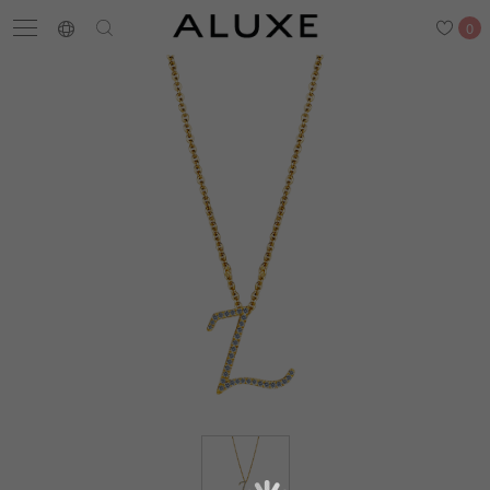
0
搜尋
求婚鑽戒
結婚戒指
嚴選鑽石
最新消息
門市一覽
預約來店
求婚鑽戒
結婚戒指