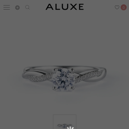
0
搜尋
求婚鑽戒
結婚戒指
嚴選鑽石
最新消息
門市一覽
預約來店
求婚鑽戒
結婚戒指