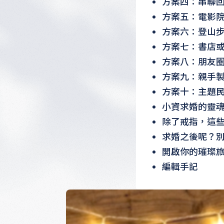
方案四：串聯
方案五：電影
方案六：登山
方案七：書店
方案八：朋友
方案九：親手
方案十：主題
小資求婚的靈
除了戒指，這
求婚之後呢？
開啟你的璀璨
編輯手記