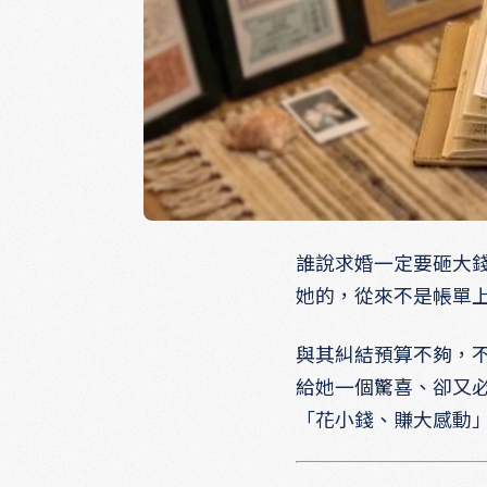
誰說求婚一定要砸大
她的，從來不是帳單
與其糾結預算不夠，
給她一個驚喜、卻又
「花小錢、賺大感動