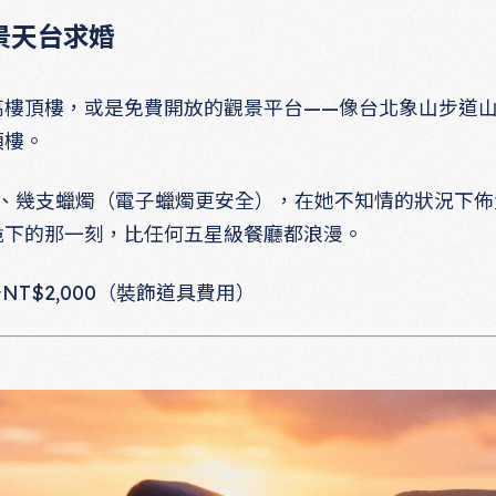
景天台求婚
樓頂樓，或是免費開放的觀景平台——像台北象山步道山頂
頂樓。
燈泡、幾支蠟燭（電子蠟燭更安全），在她不知情的狀況下
跪下的那一刻，比任何五星級餐廳都浪漫。
NT$2,000（裝飾道具費用）