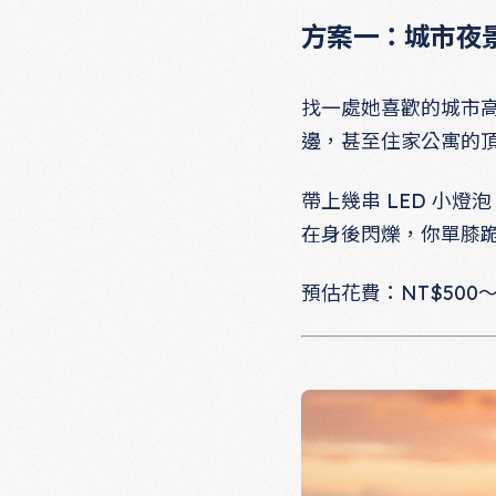
方案一：城市夜
找一處她喜歡的城市高
邊，甚至住家公寓的
帶上幾串 LED 小
在身後閃爍，你單膝
預估花費：NT$500～