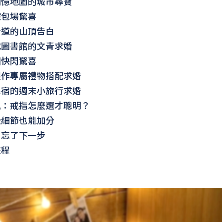
回憶地圖的城市尋寶
院包場驚喜
步道的山頂告白
或圖書館的文青求婚
圈快閃驚喜
製作專屬禮物搭配求婚
民宿的週末小旅行求婚
魂：戒指怎麼選才聰明？
些細節也能加分
別忘了下一步
旅程