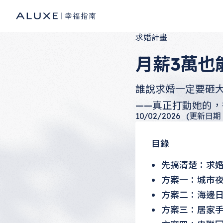
求婚計畫
月薪3萬也
誰說求婚一定要砸
——真正打動她的
10/02/2026
(更新日期：1
目錄
先搞清楚：求
方案一：城市
方案二：海邊
方案三：居家