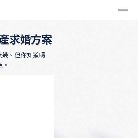
破產求婚方案
無幾。但你知道嗎
意。