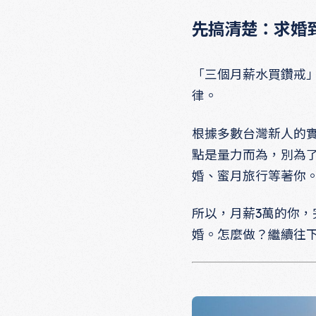
先搞清楚：求婚
「三個月薪水買鑽戒」
律。
根據多數台灣新人的
點是量力而為，別為
婚、蜜月旅行等著你
所以，月薪3萬的你，完
婚。怎麼做？繼續往