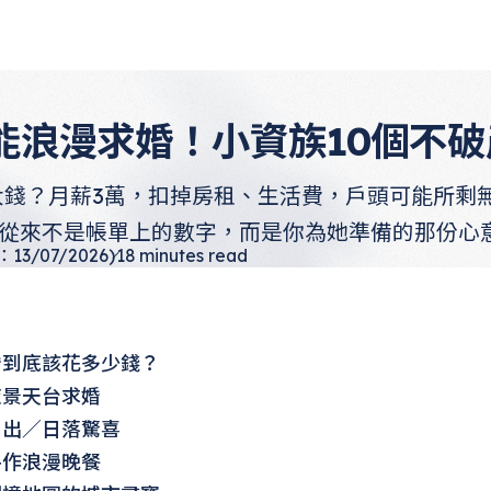
能浪漫求婚！小資族10個不
大錢？月薪3萬，扣掉房租、生活費，戶頭可能所剩
，從來不是帳單上的數字，而是你為她準備的那份心
3/07/2026)
18
minutes read
婚到底該花多少錢？
夜景天台求婚
日出／日落驚喜
手作浪漫晚餐