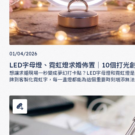
01/04/2026
LED字母燈、霓虹燈求婚佈置｜10個打光
想讓求婚現場一秒變成夢幻打卡點？LED字母燈和霓虹燈是近
牌到客製化霓虹字，每一盞燈都能為這個重要時刻增添無法
創意靈感，讓你輕鬆打造讓她說「我願意」的絕美現場。
LED字母燈、霓虹燈求婚佈置｜10個打光創意靈感