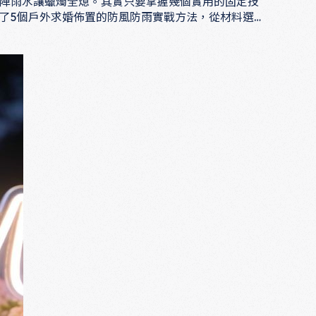
陣雨水讓蠟燭全熄。其實只要掌握幾個實用的固定技
了5個戶外求婚佈置的防風防雨實戰方法，從材料選
你把每一個環節都想得滴水不漏，讓她走進那個場景的
不被天氣打敗