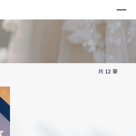
共
12
筆