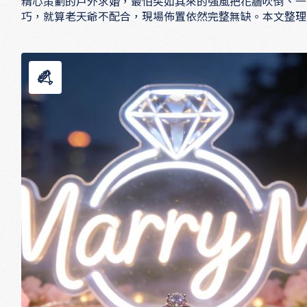
精心策劃的戶外求婚，最怕突如其來的強風把花牆吹倒、一
巧，就算老天爺不配合，現場佈置依然完整無缺。本文整理
擇、重量加壓、繩索固定，到備用遮蔽方案與氣象掌控，幫
戶外求婚佈置防風防雨｜5個實用固定技巧，讓浪漫
瞬間，只記得感動，忘記所有擔心。