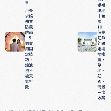
章
婚禮
戶外
場地
求婚
｜台
佈置
灣
防風
10
防雨
個夢
｜5
幻戶
個實
外證
用固
婚場
定技
地推
巧，
薦，
讓浪
草
漫不
地、
被天
莊
氣打
園、
敗
海景
一次
收藏