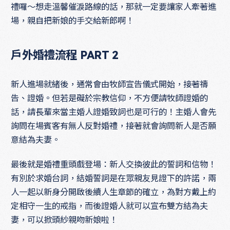
禮囉～想走溫馨催淚路線的話，那就一定要讓家人牽著進
場，親自把新娘的手交給新郎啊！
戶外婚禮流程 PART 2
新人進場就緒後，通常會由牧師宣告儀式開始，接著禱
告、證婚。但若是礙於宗教信仰，不方便請牧師證婚的
話，請長輩來當主婚人證婚致詞也是可行的！主婚人會先
詢問在場賓客有無人反對婚禮，接著就會詢問新人是否願
意結為夫妻。
最後就是婚禮重頭戲登場：新人交換彼此的誓詞和信物！
有別於求婚台詞，結婚誓詞是在眾親友見證下的許諾，兩
人一起以新身分開啟後續人生章節的確立，為對方戴上約
定相守一生的戒指，而後證婚人就可以宣布雙方結為夫
妻，可以掀頭紗親吻新娘啦！