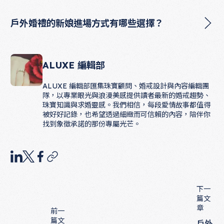
戶外婚禮的新娘進場方式有哪些選擇？
ALUXE 編輯部
ALUXE 編輯部匯集珠寶顧問、婚戒設計與內容編輯團
隊，以專業眼光與浪漫美感提供讀者最新的婚戒趨勢、
珠寶知識與求婚靈感。我們相信，每段愛情故事都值得
被好好記錄，也希望透過細緻而可信賴的內容，陪伴你
找到象徵承諾的那份專屬光芒。
下一
篇文
章
前一
篇文
戶外