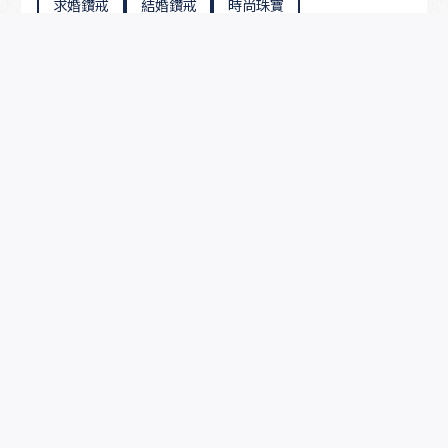
求婚鑽戒
結婚鑽戒
時尚珠寶
售後服務
知識中心
婚禮優惠
CONTACT US｜台灣門市
台北遠百A13
+886-2-2758-1789
台北南西
+886-2-2562-2989
台北大安
+886-2-8772-6386
更多門市
CONTACT US｜香港門市
HK美麗華
+852-2311-1858