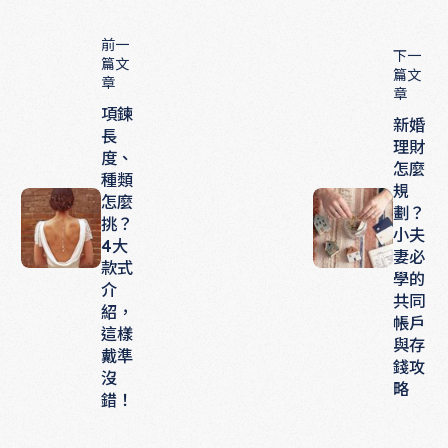
前一
下一
篇文
篇文
章
章
項鍊
新婚
長
理財
度、
怎麼
種類
規
怎麼
劃？
挑？
小夫
4大
妻必
款式
學的
介
共同
紹，
帳戶
這樣
與存
戴準
錢攻
沒
略
錯！