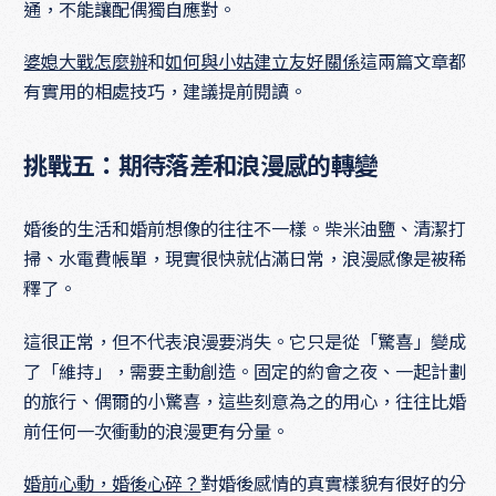
通，不能讓配偶獨自應對。
婆媳大戰怎麼辦
和
如何與小姑建立友好關係
這兩篇文章都
有實用的相處技巧，建議提前閱讀。
挑戰五：期待落差和浪漫感的轉變
婚後的生活和婚前想像的往往不一樣。柴米油鹽、清潔打
掃、水電費帳單，現實很快就佔滿日常，浪漫感像是被稀
釋了。
這很正常，但不代表浪漫要消失。它只是從「驚喜」變成
了「維持」，需要主動創造。固定的約會之夜、一起計劃
的旅行、偶爾的小驚喜，這些刻意為之的用心，往往比婚
前任何一次衝動的浪漫更有分量。
婚前心動，婚後心碎？
對婚後感情的真實樣貌有很好的分