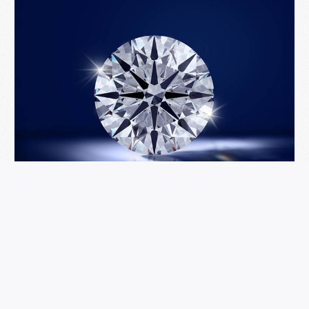
求婚戒指的奧秘：解密鑽石的4C，讓你挑選更得心
應手！