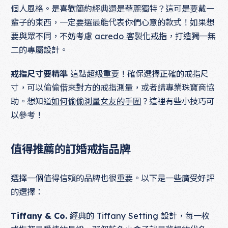
個人風格。是喜歡簡約經典還是華麗獨特？這可是要戴一
輩子的東西，一定要選最能代表你們心意的款式！如果想
要與眾不同，不妨考慮
acredo 客製化戒指
，打造獨一無
二的專屬設計。
戒指尺寸要精準
這點超級重要！確保選擇正確的戒指尺
寸，可以偷偷借來對方的戒指測量，或者請專業珠寶商協
助。想知道
如何偷偷測量女友的手圍
？這裡有些小技巧可
以參考！
值得推薦的訂婚戒指品牌
選擇一個值得信賴的品牌也很重要。以下是一些廣受好評
的選擇：
Tiffany & Co.
經典的 Tiffany Setting 設計，每一枚