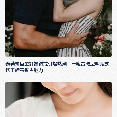
泰勒絲巨型訂婚鑽戒引爆熱潮：一窺古礦型明亮式
切工鑽石復古魅力