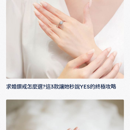
求婚鑽戒怎麼選?這3款讓她秒說YES的終極攻略