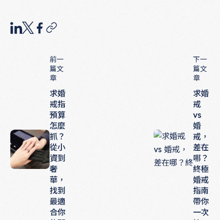
前一
下一
篇文
篇文
章
章
求婚
求婚
戒指
戒
預算
vs
怎麼
婚
抓？
戒，
從小
差在
資到
哪？
奢
終極
華，
婚戒
找到
指南
最適
帶你
合你
一次