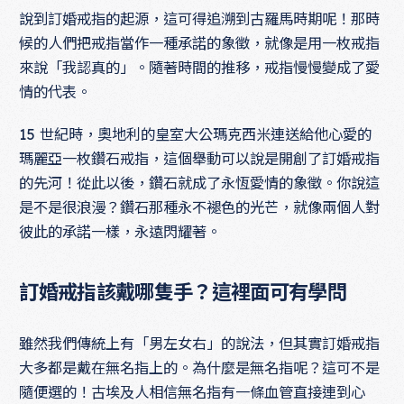
說到訂婚戒指的起源，這可得追溯到古羅馬時期呢！那時
候的人們把戒指當作一種承諾的象徵，就像是用一枚戒指
來說「我認真的」。隨著時間的推移，戒指慢慢變成了愛
情的代表。
15 世紀時，奧地利的皇室大公瑪克西米連送給他心愛的
瑪麗亞一枚鑽石戒指，這個舉動可以說是開創了訂婚戒指
的先河！從此以後，鑽石就成了永恆愛情的象徵。你說這
是不是很浪漫？鑽石那種永不褪色的光芒，就像兩個人對
彼此的承諾一樣，永遠閃耀著。
訂婚戒指該戴哪隻手？這裡面可有學問
雖然我們傳統上有「男左女右」的說法，但其實訂婚戒指
大多都是戴在無名指上的。為什麼是無名指呢？這可不是
隨便選的！古埃及人相信無名指有一條血管直接連到心