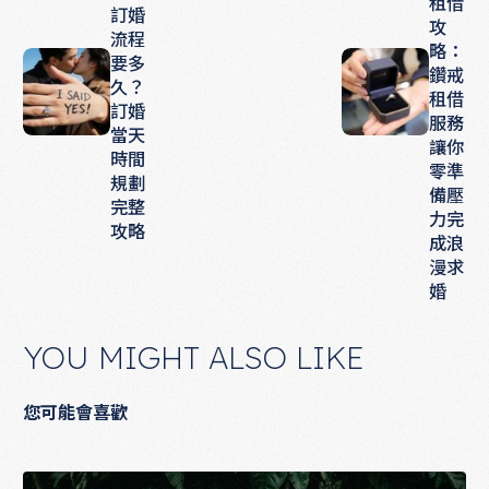
租借
訂婚
攻
流程
略：
要多
鑽戒
久？
租借
訂婚
服務
當天
讓你
時間
零準
規劃
備壓
完整
力完
攻略
成浪
漫求
婚
YOU MIGHT ALSO LIKE
您可能會喜歡