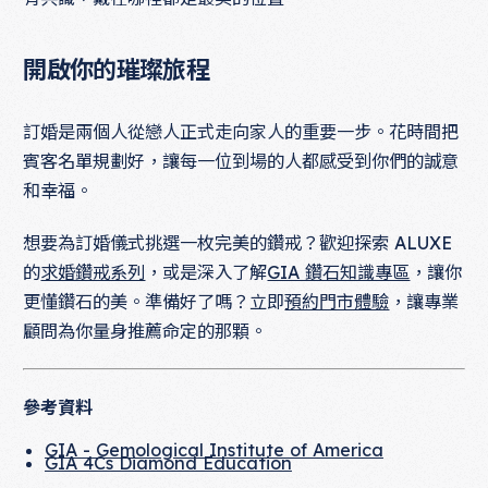
開啟你的璀璨旅程
訂婚是兩個人從戀人正式走向家人的重要一步。花時間把
賓客名單規劃好，讓每一位到場的人都感受到你們的誠意
和幸福。
想要為訂婚儀式挑選一枚完美的鑽戒？歡迎探索 ALUXE
的
求婚鑽戒系列
，或是深入了解
GIA 鑽石知識專區
，讓你
更懂鑽石的美。準備好了嗎？立即
預約門市體驗
，讓專業
顧問為你量身推薦命定的那顆。
參考資料
GIA - Gemological Institute of America
GIA 4Cs Diamond Education