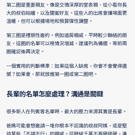
第二圈是重要親友。像是交情深厚的堂表親、從小看你長
大的叔伯姑嬸，以及閨蜜好友。這些人的出席會讓場面更
溫暖，但可以根據場地和預算彈性調整。
第三圈是禮貌性邀約。例如遠房親戚、平時較少聯絡的朋
友。這圈的名單可以視情況增減，建議列為備選，等前兩
圈確認後再決定。
一個實用的判斷標準：如果這個人缺席，你會不會覺得遺
憾？如果會，那就放進第一圈或第二圈吧。
長輩的名單怎麼處理？溝通是關鍵
很多新人在列賓客名單時，最大的壓力來源其實是長輩。
爸媽可能會想邀請一堆你根本不認識的叔叔阿姨，或是堅
持某些「不請不行」的親戚。這時候千萬不要硬碰硬，溝