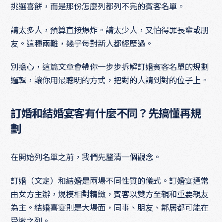
挑選喜餅，而是那份怎麼列都列不完的賓客名單。
請太多人，預算直接爆炸。請太少人，又怕得罪長輩或朋
友。這種兩難，幾乎每對新人都經歷過。
別擔心，這篇文章會帶你一步步拆解訂婚賓客名單的規劃
邏輯，讓你用最聰明的方式，把對的人請到對的位子上。
訂婚和結婚宴客有什麼不同？先搞懂再規
劃
在開始列名單之前，我們先釐清一個觀念。
訂婚（文定）和結婚是兩場不同性質的儀式。訂婚宴通常
由女方主辦，規模相對精緻，賓客以雙方至親和重要親友
為主。結婚喜宴則是大場面，同事、朋友、鄰居都可能在
受邀之列。