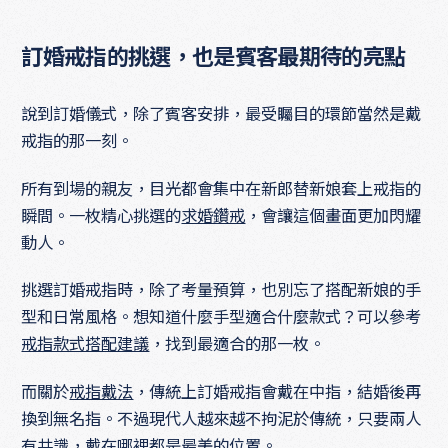
訂婚戒指的挑選，也是賓客最期待的亮點
說到訂婚儀式，除了賓客安排，最受矚目的環節當然是戴
戒指的那一刻。
所有到場的親友，目光都會集中在新郎替新娘套上戒指的
瞬間。一枚精心挑選的
求婚鑽戒
，會讓這個畫面更加閃耀
動人。
挑選訂婚戒指時，除了考量預算，也別忘了搭配新娘的手
型和日常風格。想知道什麼手型適合什麼款式？可以參考
戒指款式搭配建議
，找到最適合的那一枚。
而關於
戒指戴法
，傳統上訂婚戒指會戴在中指，結婚後再
換到無名指。不過現代人越來越不拘泥於傳統，只要兩人
有共識，戴在哪裡都是最美的位置。