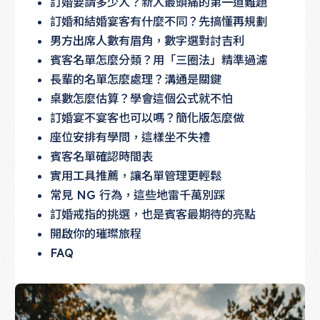
訂婚要請多少人？新人最頭痛的第一道難題
訂婚和結婚宴客有什麼不同？先搞懂再規劃
男方出席人數有眉角，數字選對討吉利
賓客名單怎麼分類？用「三圈法」精準過濾
長輩的名單怎麼處理？溝通是關鍵
桌數怎麼估算？學會這個公式就不怕
訂婚宴不宴客也可以嗎？簡化版怎麼做
座位安排有學問，這樣坐不失禮
賓客名單確認時間表
實用工具推薦，讓名單管理更輕鬆
常見 NG 行為，這些地雷千萬別踩
訂婚戒指的挑選，也是賓客最期待的亮點
開啟你的璀璨旅程
FAQ