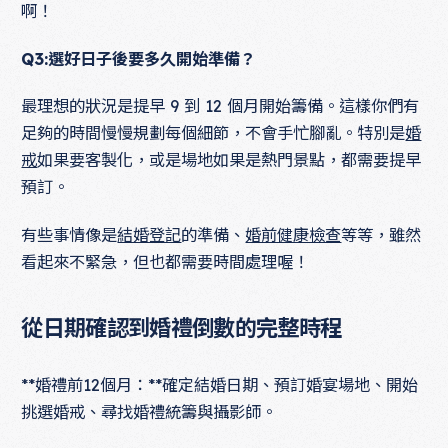
啊！
Q3:選好日子後要多久開始準備？
最理想的狀況是提早 9 到 12 個月開始籌備。這樣你們有
足夠的時間慢慢規劃每個細節，不會手忙腳亂。特別是
婚
戒
如果要客製化，或是場地如果是熱門景點，都需要提早
預訂。
有些事情像是
結婚登記
的準備、
婚前健康檢查
等等，雖然
看起來不緊急，但也都需要時間處理喔！
從日期確認到婚禮倒數的完整時程
**婚禮前12個月：**確定結婚日期、預訂婚宴場地、開始
挑選婚戒、尋找婚禮統籌與攝影師。