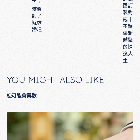
了，
國訂
時機
製對
到了
戒｜
就求
不羈
婚吧
優雅
時髦
的快
逸人
生
YOU MIGHT ALSO LIKE
您可能會喜歡