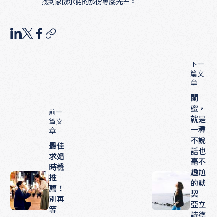
找到象徵承諾的那份專屬光芒。
下一
篇文
章
閨
蜜，
前一
就是
篇文
一種
章
不說
最佳
話也
求婚
毫不
時機
尷尬
推
的默
薦！
契｜
別再
亞立
等
詩德