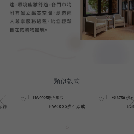
類似款式
石項鍊
RW0005鑽石線戒
ES