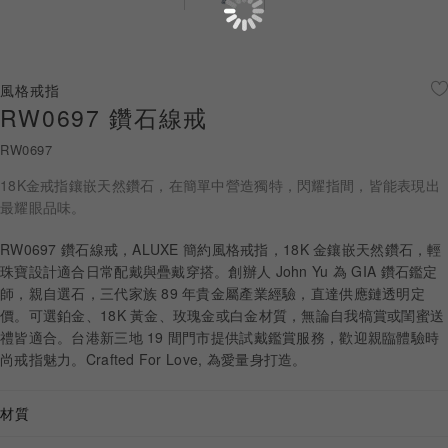
珠寶鑽飾
迪士尼系列
風格戒指
RW0697 鑽石線戒
黃金金飾
RW0697
關於ALUXE
18K金戒指鑲嵌天然鑽石，在簡單中營造獨特，閃耀指間，皆能表現出
嚴選鑽石
最耀眼品味。
RW0697 鑽石線戒，ALUXE 簡約風格戒指，18K 金鑲嵌天然鑽石，輕
最新消息
珠寶設計適合日常配戴與疊戴穿搭。創辦人 John Yu 為 GIA 鑽石鑑定
師，親自選石，三代家族 89 年貴金屬產業經驗，直達供應鏈透明定
婚禮護照
價。可選鉑金、18K 黃金、玫瑰金或白金材質，無論自我犒賞或閨蜜送
禮皆適合。台港新三地 19 間門市提供試戴鑑賞服務，歡迎親臨體驗時
線上購物
尚戒指魅力。Crafted For Love, 為愛量身打造。
材質
LANGUAGE