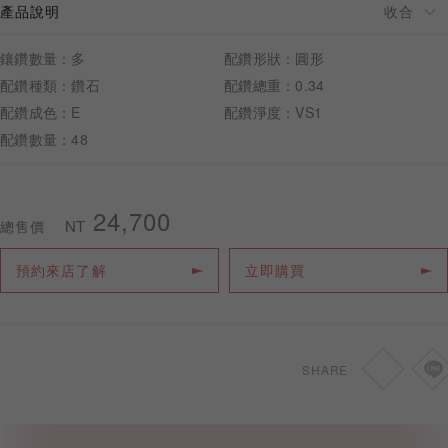
產品說明
鑲鑽數量：多
配鑽形狀：圓形
配鑽種類：鑽石
配鑽總重：0.34
配鑽成色：E
配鑽淨度：VS1
預約來店
配鑽數量：48
24,700
NT
總售價
預約來店了解
立即購買
SHARE