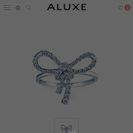
0
搜尋
求婚鑽戒
結婚戒指
嚴選鑽石
最新消息
門市一覽
預約來店
求婚鑽戒
結婚戒指