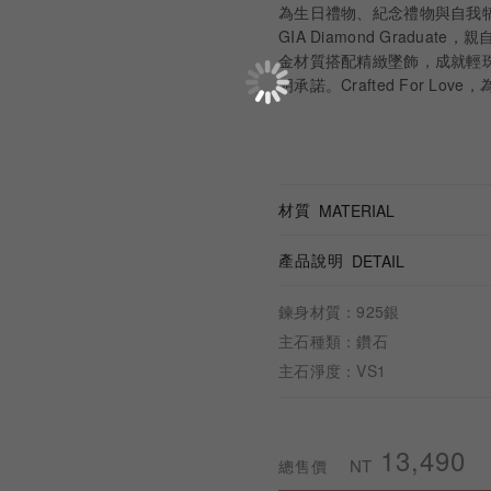
為生日禮物、紀念禮物與自我犒賞。
GIA Diamond Gradu
金材質搭配精緻墜飾，成就輕珠
明承諾。Crafted For Lov
材質
MATERIAL
產品說明
DETAIL
鍊身材質：925銀
主石種類：鑽石
主石淨度：VS1
13,490
NT
總售價