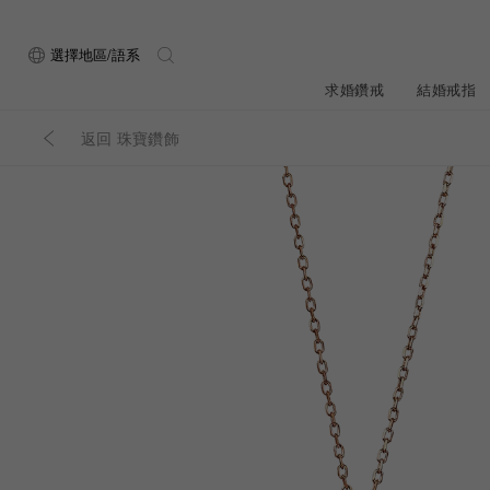
選擇地區/語系
求婚鑽戒
結婚戒指
返回 珠寶鑽飾
關於ALUXE
最新消息
形狀
研選鑽石
品牌介
新品上
ALUXE嚴選鑽
顧客好評
限時優惠
圓形
公主方形
鑽石知識4C
專屬刻印
鑽戒租借
心形
枕形
品牌介紹
媒體報導
橢圓形
祖母綠形
創辦故事
婚禮優惠
設計你的專屬鑽戒
GIA鑽石項鍊
小熊維尼系列
GIA鑽石耳環
經典單鑽
黃金戒指
ALUXE A
梨形
雷地恩形
品牌使命
馬眼形
售後服務
ALL 求婚鑽戒
迪士
A
門市一覽
知識中心
彩鑽
訂製戒指
天然鑽石