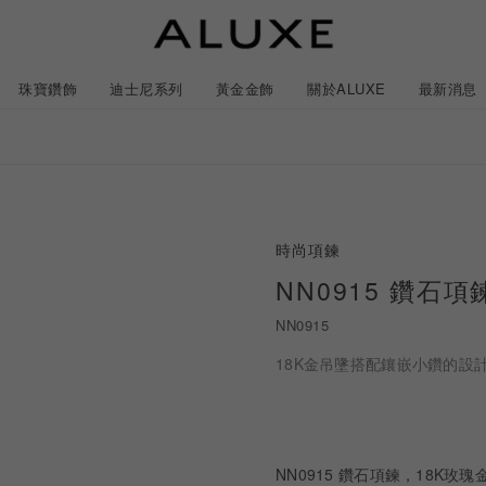
珠寶鑽飾
迪士尼系列
黃金金飾
關於ALUXE
最新消息
紹
市
服務體驗
限時優惠
時尚項鍊
石
GIA鑽石價格查詢
NN0915 鑽石項
NN0915
ll 結婚對戒
冰雪奇緣系列
靈動曲線
時尚項鍊
黃金耳環
acredo 客製化戒指
黃金手鍊/手鐲
經典米奇系列
閃爍排鑽
浪漫耳環
戀人系
18K金吊墬搭配鑲嵌小鑽的
尼系列鑽戒
LL 珠寶鑽飾
ALL 結婚戒指
ROSÉ My Love 系列
CareBears 系列
ALL 黃金金飾
Nature 系列
ALL 迪士尼系列
ROSÉ My Love 系列
結婚套組
戀人系列
初綻系列
日本系列
日本系列
戀人系
N
NN0915 鑽石項鍊，18