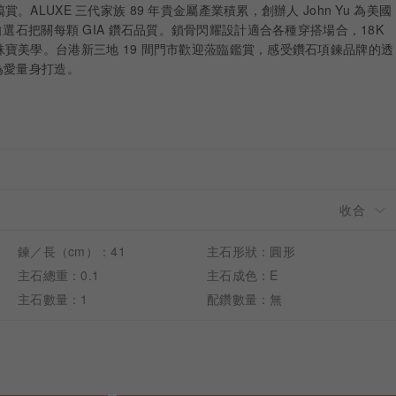
ALUXE 三代家族 89 年貴金屬產業積累，創辦人 John Yu 為美國
ate，親自選石把關每顆 GIA 鑽石品質。鎖骨閃耀設計適合各種穿搭場合，18K
寶美學。台港新三地 19 間門市歡迎蒞臨鑑賞，感受鑽石項鍊品牌的透
e，為愛量身打造。
鍊／長（cm）：41
主石形狀：圓形
主石總重：0.1
主石成色：E
主石數量：1
配鑽數量：無