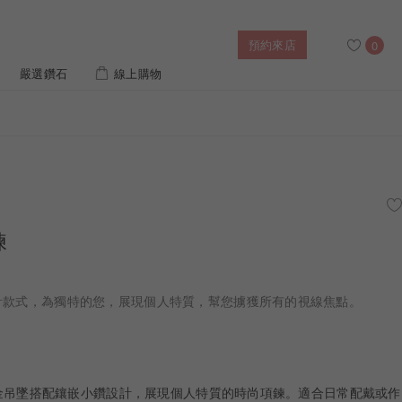
預約來店
0
嚴選鑽石
線上購物
搜尋
售後服務
婚禮優惠
IGI培育鑽價格查詢
鍊
列對戒
迪士尼公主系列
璀燦擁抱
風格戒指
黃金項鍊
側鑽星芒
造型手鍊
設計款式，為獨特的您，展現個人特質，幫您擄獲所有的視線焦點。
列
ature 系列
初綻系列
K玫瑰金吊墜搭配鑲嵌小鑽設計，展現個人特質的時尚項鍊。適合日常配戴或作