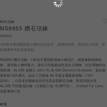
珠寶鑽飾
迪士尼系列
時尚項鍊
NS8955 鑽石項鍊
黃金金飾
NS8955
關於ALUXE
18K金吊墬搭配鑲嵌小鑽的設計款式，為獨特的您，展現個人特質，幫
嚴選鑽石
您擄獲所有的視線焦點。
NS8955 鑽石項鍊，18K金吊墜搭配精緻小鑽設計，輕盈修飾鎖骨線
最新消息
條，展現個人獨特魅力。適合日常配戴或作為生日禮物、紀念禮物與自
我犒賞。ALUXE 創辦人 John Yu 為 GIA Diamond Graduate，親自嚴
婚禮護照
選每顆 GIA 鑽石，結合三代家族 89 年貴金屬產業經驗（1937-
2026），以直達供應鏈為您呈現高品質鑽石項鍊。歡迎蒞臨全球
線上購物
ALUXE 門市鑑賞試戴（台港新三地 19 間門市）。Crafted For Love,
為愛量身打造
LANGUAGE
材質