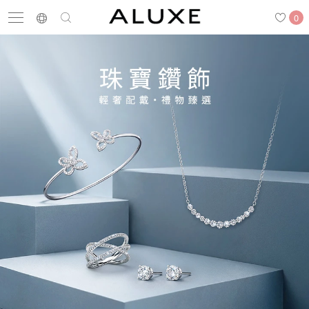
0
搜尋
求婚鑽戒
結婚戒指
嚴選鑽石
最新消息
門市一覽
預約來店
求婚鑽戒
結婚戒指