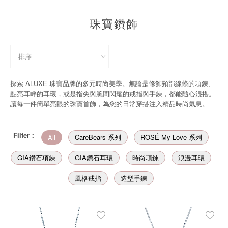
珠寶鑽飾
珠寶鑽飾
迪士尼系列
黃金金飾
關於ALUXE
探索 ALUXE 珠寶品牌的多元時尚美學。無論是修飾頸部線條的項鍊、
點亮耳畔的耳環，或是指尖與腕間閃耀的戒指與手鍊，都能隨心混搭。
讓每一件簡單亮眼的珠寶首飾，為您的日常穿搭注入精品時尚氣息。
嚴選鑽石
最新消息
Filter：
CareBears 系列
ROSÉ My Love 系列
All
婚禮護照
GIA鑽石項鍊
GIA鑽石耳環
時尚項鍊
浪漫耳環
線上購物
風格戒指
造型手鍊
LANGUAGE