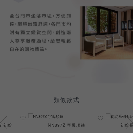
類似款式
9 初綻
NN897Z 字母項鍊
初綻系