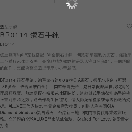
珠寶鑽飾
迪士尼系列
造型手鍊
BR0114 鑽石手鍊
黃金金飾
BR0114
關於ALUXE
總重鑲有約0.8克拉搭配18K金鑽石手鍊，閃耀著華麗氣的光芒，無論穿
嚴選鑽石
上小禮服或休閒衣著，畫龍點睛之效絕對是眾人注目的焦點，一個耀眼
的配件，更能為整體造型帶來小小華麗感。
最新消息
BR0114 鑽石手鍊，總重鑲有約0.8克拉GIA鑽石，搭配18K金（可選
18K黃金、玫瑰金或白金），閃耀華麗光芒，是日常配戴與自我犒賞的
婚禮護照
理想輕珠寶。無論搭配小禮服或休閒裝扮，這款鏈式手鍊都能為手腕帶
來畫龍點睛之效，適合作為生日禮物、情人節紀念禮物或母親節送給媽
線上購物
媽。ALUXE三代家族89年貴金屬產業積累，創辦人為美國GIA
Diamond Graduate親自選石，台港新三地19間門市提供專業鑑賞服
務。立即預約全球ALUXE門市試戴體驗。Crafted For Love, 為愛量身
LANGUAGE
打造