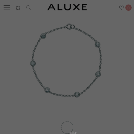
0
搜尋
求婚鑽戒
結婚戒指
嚴選鑽石
最新消息
門市一覽
預約來店
求婚鑽戒
結婚戒指