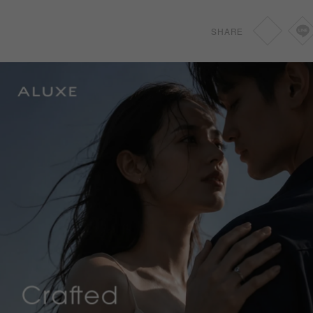
0.46-0.69ct
NT
35,000
SHARE
0.70-1.49ct
NT
42,000