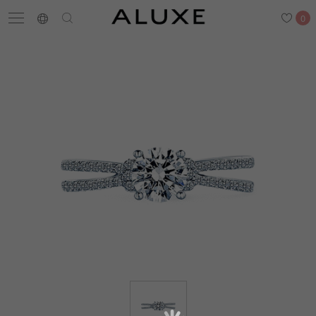
0
搜尋
求婚鑽戒
結婚戒指
嚴選鑽石
最新消息
門市一覽
預約來店
求婚鑽戒
結婚戒指