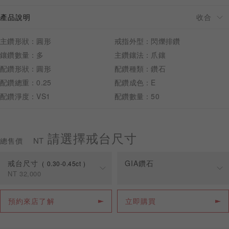
產品說明
主鑽形狀：圓形
戒指外型：閃爍排鑽
鑲鑽數量：多
主鑽鑲法：爪鑲
預約來店
配鑽形狀：圓形
配鑽種類：鑽石
配鑽總重：0.25
配鑽成色：E
配鑽淨度：VS1
配鑽數量：50
請選擇戒台尺寸
NT
總售價
戒台尺寸
GIA鑽石
0.30-0.45ct
NT
32,000
克拉
戒台價格
預約來店了解
立即購買
0.30-0.45ct
NT
32,000