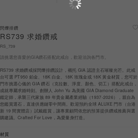
珠寶鑽飾
迪士尼系列
閃爍排鑽
RS739 求婚鑽戒
黃金金飾
RS_739
關於ALUXE
請挑選您喜愛的GIA鑽石搭配此戒台，歡迎洽詢各門市。
嚴選鑽石
RS739 求婚鑽戒採閃爍排鑽設計，襯托 GIA 認證主石璀璨光芒。此戒
台可選 PT950 鉑金、18K 白金、18K 玫瑰金或 18K 黃金材質，您可於
最新消息
門市挑選心儀的 GIA 鑽石（克拉數、淨度、顏色、切工）搭配此戒台，
成就專屬求婚時刻。創辦人 John Yu 為美國 GIA Diamond Graduate
婚禮護照
鑑定師，承襲三代家族 89 年貴金屬產業經驗（1937-2026），親自為
您鑑賞選石，直達供應鏈零中間商。歡迎預約全球 ALUXE 門市（台港
線上購物
新 19 間實體店）試戴鑑賞，讓專業顧問依您的預算提供鑽戒推薦與選
購建議。Crafted For Love，為愛量身打造。
LANGUAGE
材質