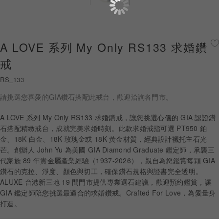
珠寶鑽飾
迪士尼系列
A LOVE 系列 My Only RS133 求婚鑽
黃金金飾
戒
關於ALUXE
RS_133
請挑選您喜愛的GIA鑽石搭配此戒台，歡迎洽詢各門市。
嚴選鑽石
A LOVE 系列 My Only RS133 求婚鑽戒，讓您挑選心儀的 GIA 認證鑽
最新消息
石搭配精緻戒台，成就完美求婚時刻。此款求婚戒指可選 PT950 鉑
金、18K 白金、18K 玫瑰金或 18K 黃金材質，經典設計襯托主石光
婚禮護照
芒。創辦人 John Yu 為美國 GIA Diamond Graduate 鑑定師，承襲三
代家族 89 年貴金屬產業經驗（1937-2026），親自為您鑑賞每顆 GIA
線上購物
鑽石的克拉、淨度、顏色與切工，確保鑽石規格與證書完全透明。
ALUXE 台港新三地 19 間門市提供專業選石建議，歡迎預約鑑賞，讓
GIA 鑑定師陪您挑選最適合的求婚鑽戒。Crafted For Love，為愛量身
打造。
LANGUAGE