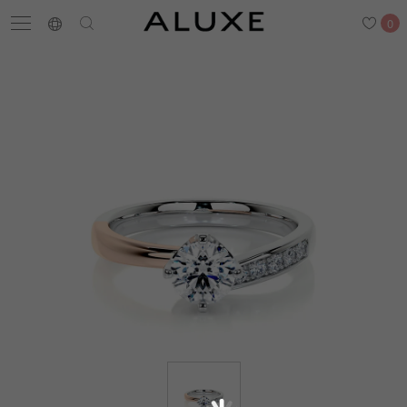
0
搜尋
求婚鑽戒
結婚戒指
嚴選鑽石
最新消息
門市一覽
預約來店
求婚鑽戒
結婚戒指