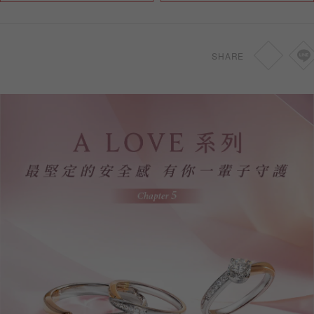
0.46-0.69ct
NT
24,700
SHARE