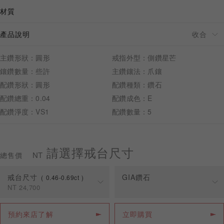
材質
產品說明
預約來店
主鑽形狀：圓形
戒指外型：側鑽星芒
鑲鑽數量：些許
主鑽鑲法：爪鑲
配鑽形狀：圓形
配鑽種類：鑽石
配鑽總重：0.04
配鑽成色：E
配鑽淨度：VS1
配鑽數量：5
請選擇戒台尺寸
NT
總售價
戒台尺寸
GIA鑽石
0.46-0.69ct
NT
24,700
克拉
戒台價格
預約來店了解
立即購買