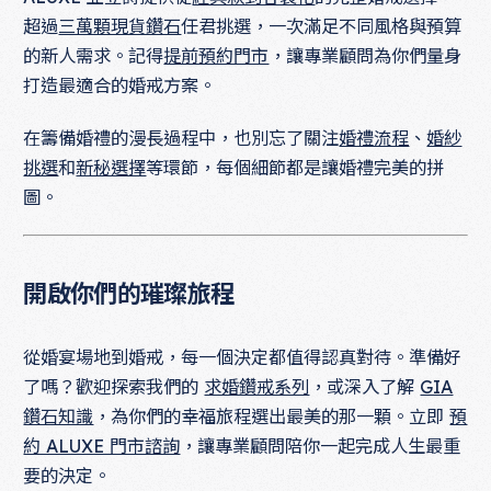
超過
三萬顆現貨鑽石
任君挑選，一次滿足不同風格與預算
的新人需求。記得
提前預約門市
，讓專業顧問為你們量身
打造最適合的婚戒方案。
在籌備婚禮的漫長過程中，也別忘了關注
婚禮流程
、
婚紗
挑選
和
新秘選擇
等環節，每個細節都是讓婚禮完美的拼
圖。
開啟你們的璀璨旅程
從婚宴場地到婚戒，每一個決定都值得認真對待。準備好
了嗎？歡迎探索我們的
求婚鑽戒系列
，或深入了解
GIA
鑽石知識
，為你們的幸福旅程選出最美的那一顆。立即
預
約 ALUXE 門市諮詢
，讓專業顧問陪你一起完成人生最重
要的決定。