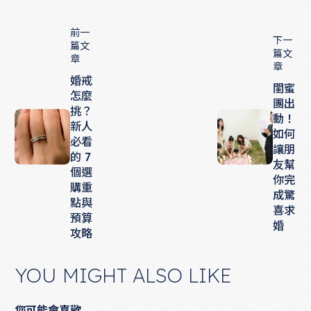
前一
下一
篇文
篇文
章
章
婚戒
閨蜜
怎麼
團出
挑？
動！
新人
如何
必看
讓朋
的 7
友幫
個選
你完
購重
成驚
點與
喜求
預算
婚
攻略
YOU MIGHT ALSO LIKE
您可能會喜歡