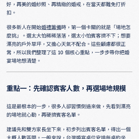
好，再美的婚紗照、再精緻的婚戒，在當天都難免打折
扣。
很多新人在開始
婚禮籌備
時，第一個卡關的就是「場地怎
麼挑」。選太大怕稀稀落落，選太小怕賓客擠不下；想要
漂亮的戶外草坪，又擔心天氣不配合。這些顧慮都很正
常，所以我們整理了這 10 個核心重點，一步步帶你把婚
宴場地想清楚。
重點一：先確認賓客人數，再選場地規模
這是最根本的一步，很多人卻習慣倒過來做，先看到漂亮
的場地就心動，再硬擠賓客名單。
建議先和雙方家長坐下來，初步列出賓客名單，得出一個
大概人數區間。一般來說，台灣
婚宴桌位安排
每桌約坐