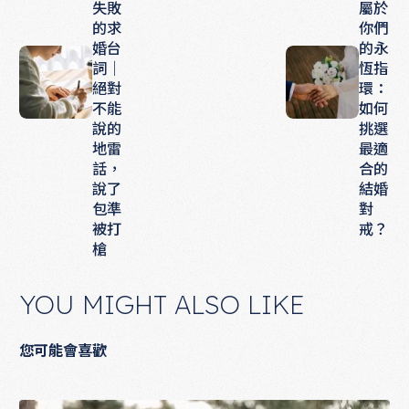
失敗
屬於
的求
你們
婚台
的永
詞｜
恆指
絕對
環：
不能
如何
說的
挑選
地雷
最適
話，
合的
說了
結婚
包準
對
被打
戒？
槍
YOU MIGHT ALSO LIKE
您可能會喜歡