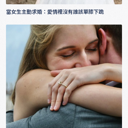
當女生主動求婚：愛情裡沒有誰該單膝下跪