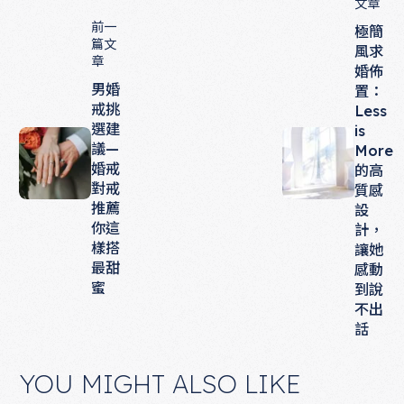
文章
前一
極簡
篇文
風求
章
婚佈
男婚
置：
戒挑
Less
選建
is
議—
More
婚戒
的高
對戒
質感
推薦
設
你這
計，
樣搭
讓她
最甜
感動
蜜
到說
不出
話
YOU MIGHT ALSO LIKE