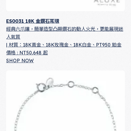
ES0031 18K 金鑽石耳環
經典六爪鑲，簡單造型凸顯鑽石的動人火光，更能展現迷
人氣質
| 材質：18K黃金、18K玫瑰金、18K白金、PT950 鉑金
價格 : NT50,648 起
SHOP NOW