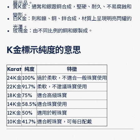
展示品。
黃K金：通常和銀跟銅合成，堅硬、耐久、不易腐蝕和
變形。
白K金：則和鎳、銅、鋅合成，材質上呈現明亮閃耀的
光澤。
玫瑰金：由不同比例的銅和銀製成。
K金標示純度的意思
Karat
純度
特徵
24K金
100%
過於柔軟，不適合一般珠寶使用
22K金
91.7%
柔軟，不建議珠寶使用
18K金
75%
適合高級珠寶
14K金
58.5%
適合珠寶使用
12K金
50%
適用於輕珠寶
10K金
41.7%
適合輕珠寶，可每日配戴