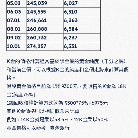
05.02
245,039
6,027
06.03
245,555
6,510
07.01
246,661
6,363
08.01
260,888
6,384
09.02
260,732
6,237
10.01
274,257
6,531
K金的價格計算通常基於該金屬的黃金純度（千分之幾）
和當前金價。可以根據K金的純度和金價走勢來計算其價
格。
假設黃金價格目前為 1錢 9300元，要販售的K金為 18K
金(純度75%)
1錢回收價格計算方式就為 9300*75%=6975元
其他K金價格則以相同概念來計算
例如 : 14K金就是乘以58.5%，12K金乘以50%
黃金價格可以參考 :
臺灣銀行