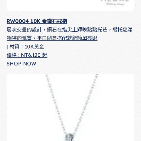
RW0004 10K 金鑽石戒指
層次交疊的設計，鑽石在指尖上輝映點點光芒，襯托迷漾
獨特的氣質。平日隨意搭配就能簡單亮眼
| 材質：10K黃金
價格 : NT6,120 起
SHOP NOW