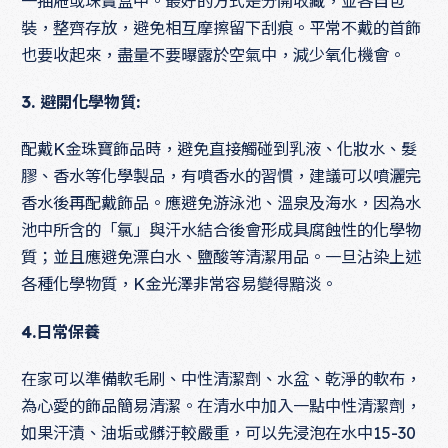
一抽屜或珠寶盒中。最好的方式是分開收藏，並各自包
裝，整齊存放，避免相互摩擦留下刮痕。平常不戴的首飾
也要收起來，盡量不要曝露於空氣中，減少氧化機會。
3. 避開化學物質:
配戴K金珠寶飾品時，避免直接觸碰到乳液、化妝水、髮
膠、香水等化學製品，有噴香水的習慣，建議可以噴灑完
香水後再配戴飾品。應避免游泳池、溫泉及海水，因為水
池中所含的「氯」與汗水結合後會形成具腐蝕性的化學物
質；並且應避免漂白水、鹽酸等清潔用品。一旦沾染上述
各種化學物質，K金光澤非常容易變得黯淡。
4.日常保養
在家可以準備軟毛刷、中性清潔劑、水盆、乾淨的軟布，
為心愛的飾品簡易清潔。在清水中加入一點中性清潔劑，
如果汗漬、油垢或髒汙較嚴重，可以先浸泡在水中15-30