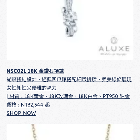
NSC021 18K 金鑽石項鍊
蝴蝶扭結設計，經典四爪鑲搭配細緻排鑽，柔美線條展現
女性知性又優雅的魅力
| 材質：18K黃金、18K玫瑰金、18K白金、PT950 鉑金
價格 : NT32,344 起
SHOP NOW