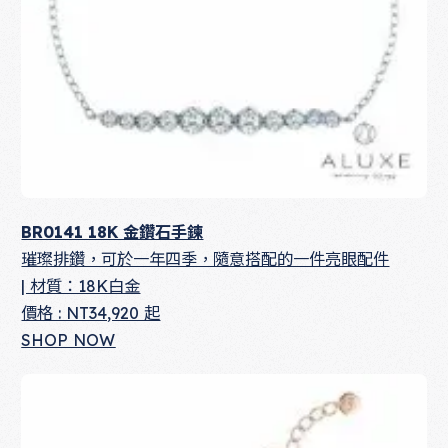
BR0141 18K 金鑽石手鍊
璀璨排鑽，可於一年四季，隨意搭配的一件亮眼配件
| 材質：18K白金
價格 : NT34,920 起
SHOP NOW