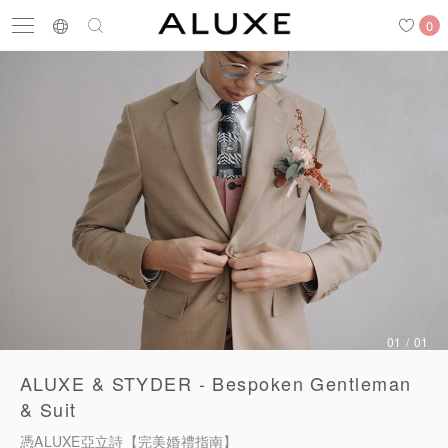
0
搜尋
求婚鑽戒
結婚戒指
嚴選鑽石
最新消息
門市一覽
預約來店
01
/
01
求婚鑽戒
ALUXE & STYDER - Bespoken Gentleman
& Suit
結婚戒指
憑ALUXE亞立詩【完美婚禮指南】