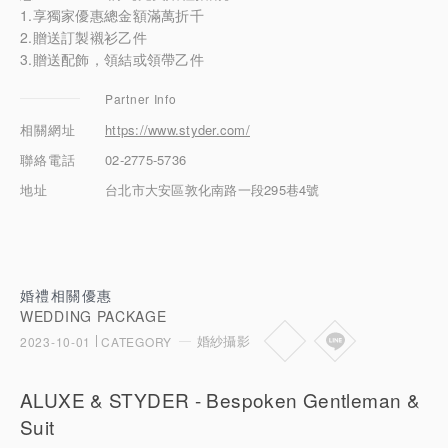
1.享獨家優惠總金額滿萬折千
珠寶鑽飾
2.贈送訂製襯衫乙件
3.贈送配飾，領結或領帶乙件
迪士尼系列
Partner Info
黃金金飾
相關網址
https://www.styder.com/
關於ALUXE
聯絡電話
02-2775-5736
地址
台北市大安區敦化南路一段295巷4號
嚴選鑽石
最新消息
婚禮相關優惠
婚禮護照
WEDDING PACKAGE
婚紗攝影
2023-10-01
CATEGORY
線上購物
ALUXE & STYDER - Bespoken Gentleman &
LANGUAGE
Suit