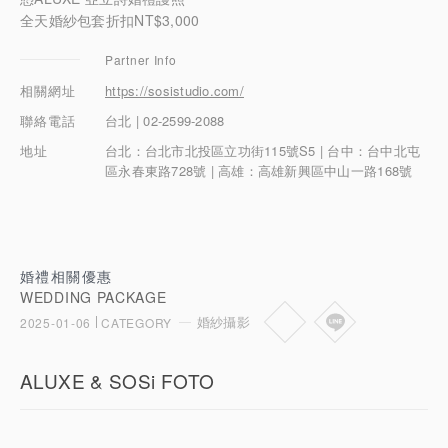
珠寶鑽飾
全天婚紗包套折扣NT$3,000
Partner Info
迪士尼系列
相關網址
https://sosistudio.com/
黃金金飾
聯絡電話
台北 | 02-2599-2088
地址
台北：台北市北投區立功街115號S5 | 台中：台中北屯
關於ALUXE
區永春東路728號 | 高雄：高雄新興區中山一路168號
嚴選鑽石
最新消息
婚禮相關優惠
WEDDING PACKAGE
婚禮護照
婚紗攝影
2025-01-06
CATEGORY
線上購物
ALUXE & SOSi FOTO
LANGUAGE