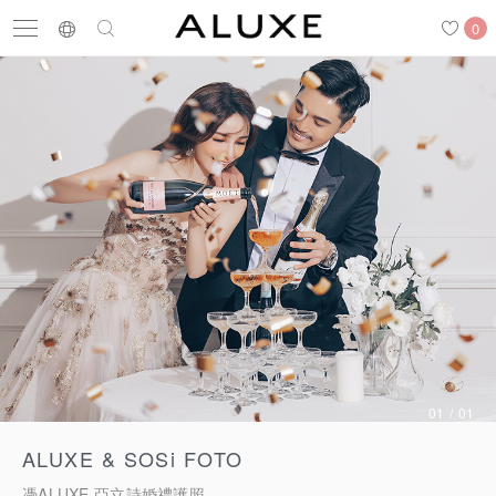
0
搜尋
求婚鑽戒
結婚戒指
嚴選鑽石
最新消息
門市一覽
預約來店
求婚鑽戒
01
/
01
ALUXE & SOSi FOTO
結婚戒指
憑ALUXE 亞立詩婚禮護照