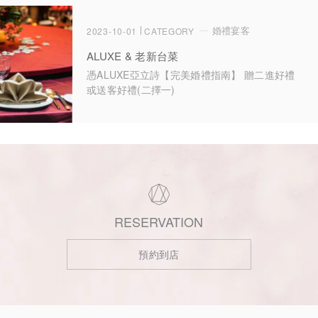
婚禮宴客
2023-10-01
CATEGORY
ALUXE & 老新台菜
憑ALUXE亞立詩【完美婚禮指南】 贈二進好禮
或送客好禮(二擇一)
RESERVATION
預約到店