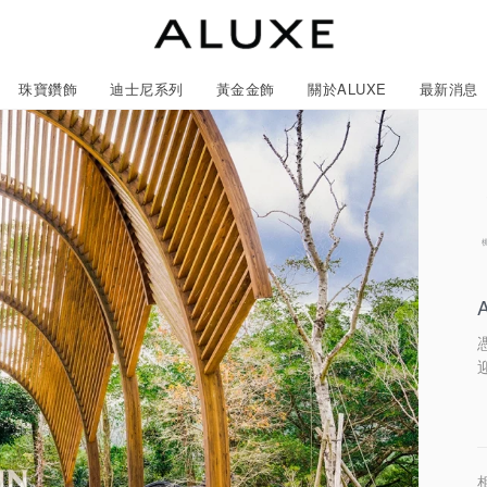
珠寶鑽飾
迪士尼系列
黃金金飾
關於ALUXE
最新消息
紹
市
服務體驗
限時優惠
石
GIA鑽石價格查詢
ll 結婚對戒
冰雪奇緣系列
靈動曲線
時尚項鍊
黃金耳環
acredo 客製化戒指
黃金手鍊/手鐲
經典米奇系列
閃爍排鑽
浪漫耳環
戀人系
尼系列鑽戒
LL 珠寶鑽飾
ALL 結婚戒指
ROSÉ My Love 系列
CareBears 系列
ALL 黃金金飾
Nature 系列
ALL 迪士尼系列
ROSÉ My Love 系列
結婚套組
戀人系列
初綻系列
日本系列
日本系列
戀人系
N