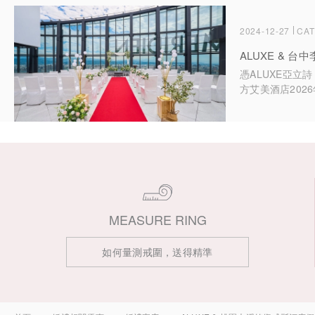
2024-12-27
CA
ALUXE & 
憑ALUXE亞立
方艾美酒店202
會開始前，免費贈
可選擇酒精或無
MEASURE RING
如何量測戒圍，送得精準