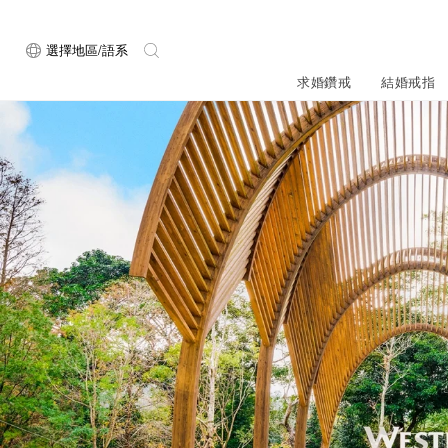
選擇地區/語系
求婚鑽戒
結婚戒指
關於ALUXE
最新消息
形狀
研選鑽石
品牌介
新品上
ALUXE嚴選鑽
顧客好評
限時優惠
圓形
公主方形
鑽石知識4C
專屬刻印
鑽戒租借
心形
枕形
品牌介紹
媒體報導
橢圓形
祖母綠形
創辦故事
婚禮優惠
設計你的專屬鑽戒
GIA鑽石項鍊
小熊維尼系列
GIA鑽石耳環
經典單鑽
黃金戒指
ALUXE A
梨形
雷地恩形
品牌使命
馬眼形
售後服務
ALL 求婚鑽戒
迪士
A
門市一覽
知識中心
彩鑽
訂製戒指
天然鑽石