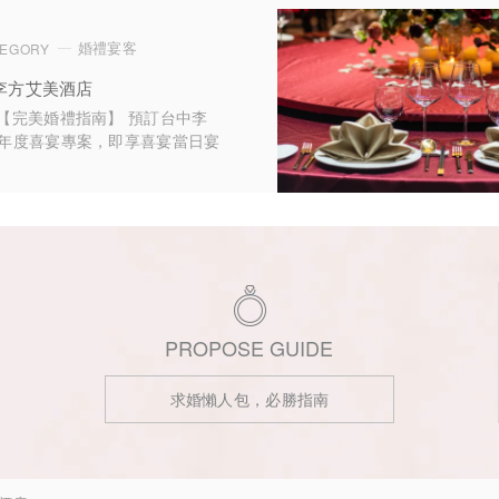
婚禮宴客
TEGORY
台中李方艾美酒店
詩【完美婚禮指南】 預訂台中李
6年度喜宴專案，即享喜宴當日宴
送迎賓雞尾酒一款 (50人份，
酒精款式)
PROPOSE GUIDE
求婚懶人包，必勝指南