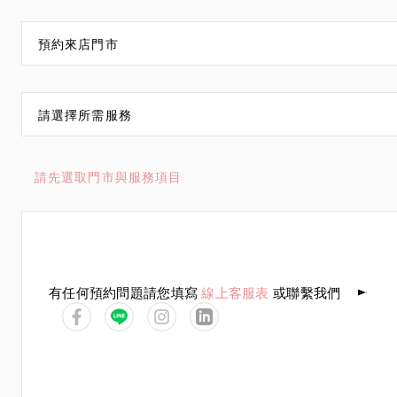
預約來店門市
請選擇所需服務
請先選取門市與服務項目
一
二
三
四
五
六
1
2
有任何預約問題請您填寫
線上客服表
或聯繫我們
3
4
5
6
7
8
9
10
11
12
13
14
15
1
17
18
19
20
21
22
2