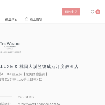
預約來店
0
嚴選鑽石
線上購物
搜尋
售後服務
婚禮優惠
IGI培育鑽價格查詢
ALUXE & 桃園大溪笠復威斯汀度假酒店
憑ALUXE亞立詩【完美婚禮指南】
列對戒
迪士尼公主系列
璀燦擁抱
風格戒指
黃金項鍊
側鑽星芒
造型手鍊
迎賓飲品1款以及手工餅乾2款
列
ature 系列
初綻系列
Partner Info
相關網址
https://www.lifutashee.com.tw