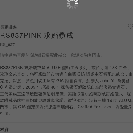
珠寶鑽飾
迪士尼系列
靈動曲線
RS837PINK 求婚鑽戒
黃金金飾
RS_837
關於ALUXE
請挑選您喜愛的GIA鑽石搭配此戒台，歡迎洽詢各門市。
嚴選鑽石
RS837PINK 求婚鑽戒屬 ALUXE 靈動曲線系列，戒台可選 18K 白金、
玫瑰金或黃金，您可親臨門市揀選心儀嘅 GIA 認證主石搭配此戒台，由
最新消息
克拉、淨度、顏色到切工均有 GIA 證書保障。創辦人 John Yu 為美國
GIA 鑑定師，2005 年起憑 40 年家族鑽石經驗親自為顧客鑑賞選石，
婚禮護照
三代家族直達供應鏈確保透明定價。無論浪漫求婚時刻或訂婚儀式，呢
款鑽戒品牌推薦均能見證愛嘅承諾。歡迎預約台港新三地 19 間 ALUXE
線上購物
門市，讓 GIA 鑑定師為您揀選專屬鑽石。Crafted For Love，為愛量身
打造。
LANGUAGE
材質