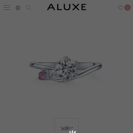
0
搜尋
求婚鑽戒
結婚戒指
嚴選鑽石
最新消息
門市一覽
預約來店
求婚鑽戒
結婚戒指